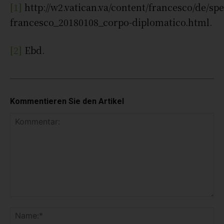
[1]
http://w2.vatican.va/content/francesco/de/s
francesco_20180108_corpo-diplomatico.html.
[2]
Ebd.
Kommentieren Sie den Artikel
K
o
N
m
a