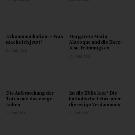
Exkommunikation! – Was
Margareta Maria
mache ich jetzt?
Alacoque und die Herz-
Jesu-Frömmigkeit
21. Juli 2026
15. Juni 2026
Die Auferstehung der
Ist die Hölle leer? Die
Toten und das ewige
katholische Lehre über
Leben
die ewige Verdammnis
2. Juni 2026
2. Juni 2026