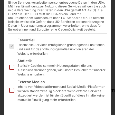
Einige Services verarbeiten personenbezogene Daten in den USA.
Mit Ihrer Einwilligung zur Nutzung dieser Services willigen Sie auch
in die Verarbeitung Ihrer Daten in den USA gemäß Art. 49 (1) lit. a
GDPR ein. Der EuGH stuft die USA als ein Land mit
unzureichendem Datenschutz nach EU-Standards ein. Es besteht
Papst Franziskus begrüßt Pilger auf dem Petersplatz am 16. Mai
beispielsweise die Gefahr, dass US-Behörden personenbezogene
2016. Foto: CNA/Alexey Gotovskiy
Daten in Überwachungsprogrammen verarbeiten, ohne dass für
Europäerinnen und Europäer eine Klagemöglichkeit besteht.
Es folgt eine Liste der Service-Gruppen, für die eine Einwilligu
Essenziell
Von
The Cathwalk
Essenzielle Services ermöglichen grundlegende Funktionen
10. Januar 2018
und sind für das ordnungsgemäße Funktionieren der
Website erforderlich.
Statistik
Statistik-Cookies sammeln Nutzungsdaten, die uns
0:00
Aufschluss darüber geben, wie unsere Besucher mit unserer
Website umgehen.
Externe Medien
Inhalte von Videoplattformen und Social-Media-Plattformen
Klare Worte von Papst Franziskus zu
werden standardmäßig blockiert. Wenn externe Services
akzeptiert werden, ist für den Zugriff auf diese Inhalte keine
manuelle Einwilligung mehr erforderlich.
von Dr. Markus Büning