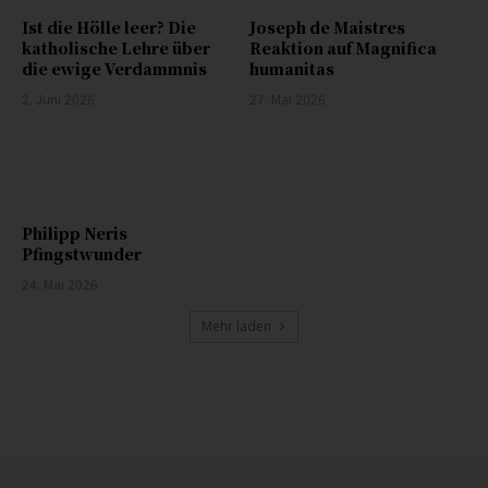
Ist die Hölle leer? Die
Joseph de Maistres
katholische Lehre über
Reaktion auf Magnifica
die ewige Verdammnis
humanitas
2. Juni 2026
27. Mai 2026
Philipp Neris
Pfingstwunder
24. Mai 2026
Mehr laden