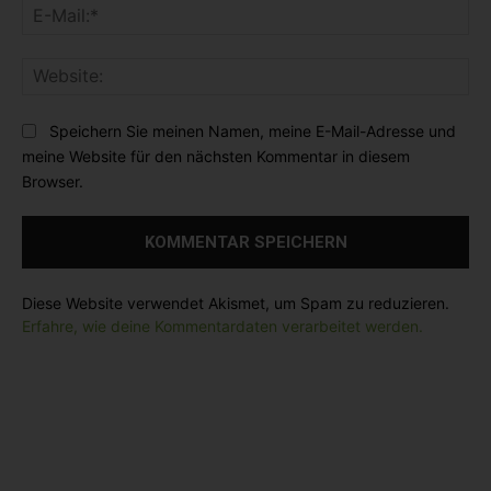
E
e
e
-
n
:
M
t
*
W
a
a
e
i
r
b
l
Speichern Sie meinen Namen, meine E-Mail-Adresse und
:
s
:
meine Website für den nächsten Kommentar in diesem
i
*
Browser.
t
e
:
Diese Website verwendet Akismet, um Spam zu reduzieren.
Erfahre, wie deine Kommentardaten verarbeitet werden.