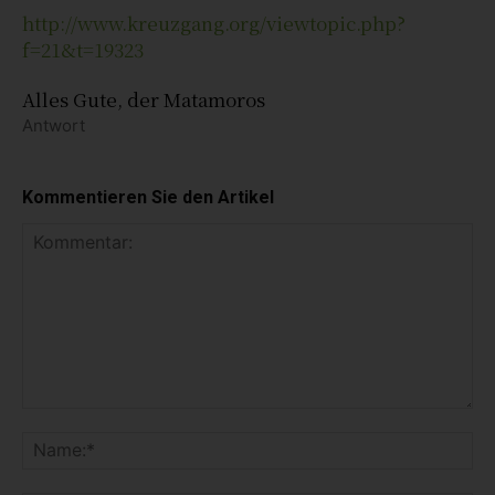
http://www.kreuzgang.org/viewtopic.php?
f=21&t=19323
Alles Gute, der Matamoros
Antwort
Kommentieren Sie den Artikel
K
o
N
m
a
m
m