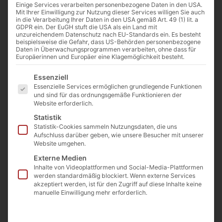
Einige Services verarbeiten personenbezogene Daten in den USA.
Mit Ihrer Einwilligung zur Nutzung dieser Services willigen Sie auch
in die Verarbeitung Ihrer Daten in den USA gemäß Art. 49 (1) lit. a
GDPR ein. Der EuGH stuft die USA als ein Land mit
unzureichendem Datenschutz nach EU-Standards ein. Es besteht
beispielsweise die Gefahr, dass US-Behörden personenbezogene
Daten in Überwachungsprogrammen verarbeiten, ohne dass für
Europäerinnen und Europäer eine Klagemöglichkeit besteht.
Es folgt eine Liste der Service-Gruppen, für die eine Einwilligu
Essenziell
Essenzielle Services ermöglichen grundlegende Funktionen
und sind für das ordnungsgemäße Funktionieren der
Website erforderlich.
Von
The Cathwalk
21. Januar 2018
Statistik
Statistik-Cookies sammeln Nutzungsdaten, die uns
Aufschluss darüber geben, wie unsere Besucher mit unserer
Website umgehen.
0:00
-:--
Externe Medien
Inhalte von Videoplattformen und Social-Media-Plattformen
werden standardmäßig blockiert. Wenn externe Services
akzeptiert werden, ist für den Zugriff auf diese Inhalte keine
manuelle Einwilligung mehr erforderlich.
Orare cum Ecclesia II.