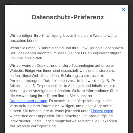
CATHWALK.DE
Mit die
Datenschutz-Präferenz
Wichtige Aspekte des
Wir benötigen Ihre Einwilligung, bevor Sie unsere Website weiter
Volksmissale der
besuchen können.
Wenn Sie unter 16 Jahre alt sind und Ihre Einwilligung zu optionalen
Petrusbruderschaft näher
Services geben möchten, müssen Sie Ihre Erziehungsberechtigten
um Erlaubnis bitten.
betrachtet
Wir verwenden Cookies und andere Technologien auf unserer
Website. Einige von ihnen sind essenziell, während andere uns
helfen, diese Website und Ihre Erfahrung zu verbessern.
Personenbezogene Daten können verarbeitet werden (z. B. IP-
Adressen), z. B. für personalisierte Anzeigen und Inhalte oder die
Messung von Anzeigen und Inhalten.
Weitere Informationen über
die Verwendung Ihrer Daten finden Sie in unserer
Datenschutzerklärung
.
Es besteht keine Verpflichtung, in die
Verarbeitung Ihrer Daten einzuwilligen, um dieses Angebot zu
nutzen.
Sie können Ihre Auswahl jederzeit unter
Einstellungen
widerrufen oder anpassen.
Bitte beachten Sie, dass aufgrund
individueller Einstellungen möglicherweise nicht alle Funktionen
der Website verfügbar sind.