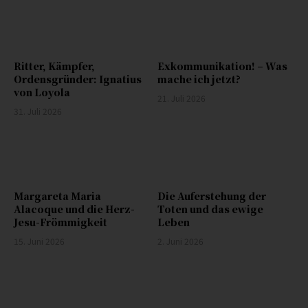
Ritter, Kämpfer,
Exkommunikation! – Was
Ordensgründer: Ignatius
mache ich jetzt?
von Loyola
21. Juli 2026
31. Juli 2026
Margareta Maria
Die Auferstehung der
Alacoque und die Herz-
Toten und das ewige
Jesu-Frömmigkeit
Leben
15. Juni 2026
2. Juni 2026