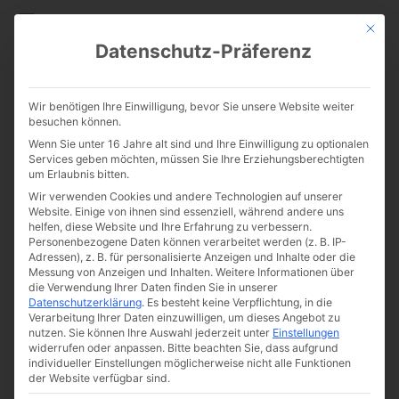
CATHWALK.DE
Mit die
Datenschutz-Präferenz
Als die Männer die Kirche
Wir benötigen Ihre Einwilligung, bevor Sie unsere Website weiter
verließen: Beendet die
besuchen können.
Wenn Sie unter 16 Jahre alt sind und Ihre Einwilligung zu optionalen
metrosexuellen
Services geben möchten, müssen Sie Ihre Erziehungsberechtigten
um Erlaubnis bitten.
Peinlichkeiten!
Wir verwenden Cookies und andere Technologien auf unserer
Website. Einige von ihnen sind essenziell, während andere uns
helfen, diese Website und Ihre Erfahrung zu verbessern.
Personenbezogene Daten können verarbeitet werden (z. B. IP-
Adressen), z. B. für personalisierte Anzeigen und Inhalte oder die
Messung von Anzeigen und Inhalten.
Weitere Informationen über
die Verwendung Ihrer Daten finden Sie in unserer
Datenschutzerklärung
.
Es besteht keine Verpflichtung, in die
Verarbeitung Ihrer Daten einzuwilligen, um dieses Angebot zu
nutzen.
Sie können Ihre Auswahl jederzeit unter
Einstellungen
widerrufen oder anpassen.
Bitte beachten Sie, dass aufgrund
individueller Einstellungen möglicherweise nicht alle Funktionen
der Website verfügbar sind.