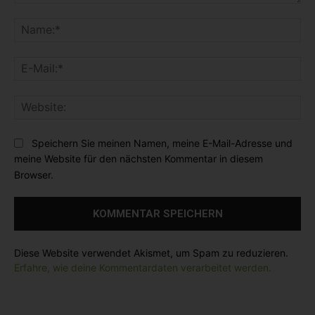
K
o
N
m
a
m
m
E
e
e
-
n
:
M
t
*
W
a
a
e
i
r
b
l
Speichern Sie meinen Namen, meine E-Mail-Adresse und
:
s
:
meine Website für den nächsten Kommentar in diesem
i
*
Browser.
t
e
:
Diese Website verwendet Akismet, um Spam zu reduzieren.
Erfahre, wie deine Kommentardaten verarbeitet werden.