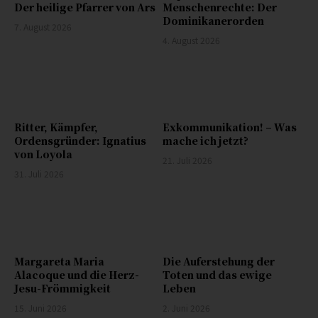
Der heilige Pfarrer von Ars
Menschenrechte: Der
Dominikanerorden
7. August 2026
4. August 2026
Ritter, Kämpfer,
Exkommunikation! – Was
Ordensgründer: Ignatius
mache ich jetzt?
von Loyola
21. Juli 2026
31. Juli 2026
Margareta Maria
Die Auferstehung der
Alacoque und die Herz-
Toten und das ewige
Jesu-Frömmigkeit
Leben
15. Juni 2026
2. Juni 2026