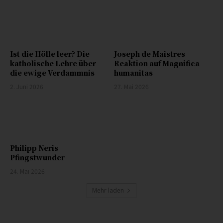
Ist die Hölle leer? Die
Joseph de Maistres
katholische Lehre über
Reaktion auf Magnifica
die ewige Verdammnis
humanitas
2. Juni 2026
27. Mai 2026
Philipp Neris
Pfingstwunder
24. Mai 2026
Mehr laden