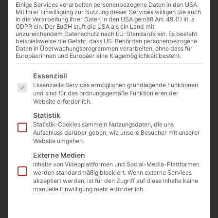
Einige Services verarbeiten personenbezogene Daten in den USA.
Mit Ihrer Einwilligung zur Nutzung dieser Services willigen Sie auch
in die Verarbeitung Ihrer Daten in den USA gemäß Art. 49 (1) lit. a
GDPR ein. Der EuGH stuft die USA als ein Land mit
unzureichendem Datenschutz nach EU-Standards ein. Es besteht
beispielsweise die Gefahr, dass US-Behörden personenbezogene
Daten in Überwachungsprogrammen verarbeiten, ohne dass für
Europäerinnen und Europäer eine Klagemöglichkeit besteht.
Es folgt eine Liste der Service-Gruppen, für die eine Einwilligu
Essenziell
Essenzielle Services ermöglichen grundlegende Funktionen
und sind für das ordnungsgemäße Funktionieren der
Website erforderlich.
Von
Cathwalk
8. November 2018
Statistik
Statistik-Cookies sammeln Nutzungsdaten, die uns
Aufschluss darüber geben, wie unsere Besucher mit unserer
Website umgehen.
0:00
-:--
Externe Medien
Inhalte von Videoplattformen und Social-Media-Plattformen
werden standardmäßig blockiert. Wenn externe Services
„Metrosexualität bezeichnet einen
akzeptiert werden, ist für den Zugriff auf diese Inhalte keine
manuelle Einwilligung mehr erforderlich.
extravaganten Lebensstil heterosexueller
Männer, die keinen Wert auf Kategorisierung