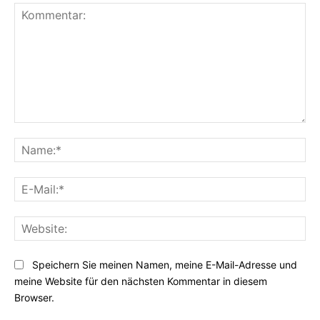
K
o
N
m
a
m
m
E
e
e
-
n
:
M
t
*
W
a
a
e
i
r
b
l
Speichern Sie meinen Namen, meine E-Mail-Adresse und
:
s
:
meine Website für den nächsten Kommentar in diesem
i
*
Browser.
t
e