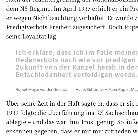
dem NS-Regime. Im April 1937 erhielt er ein Pr
er wegen Nichtbeachtung verhaftet. Er wurde z
Predigtverbots Freiheit zugesichert. Doch Ruper
seine Loyalität lag.
Ich erkläre, dass ich im Falle mein
Redeverbots nach wie vor predigen w
Zukunft von der Kanzel herab in der
Entschiedenheit verteidigen werde.
Rupert Mayer vor der Gestapo, in: Haub/Subbrack – Pater Rupert May
Über seine Zeit in der Haft sagte er, dass er s
1939 folgte die Überführung ins KZ Sachsenhaus
ablegte – und das war ihm Trost genug. So äußer
erkennen gegeben, dass er mit mir zufrieden war