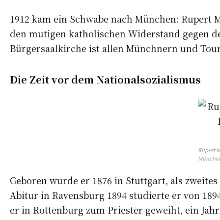
1912 kam ein Schwabe nach München: Rupert Maye
den mutigen katholischen Widerstand gegen den
Bürgersaalkirche ist allen Münchnern und Tou
Die Zeit vor dem Nationalsozialismus
Rupert M
Münche
Geboren wurde er 1876 in Stuttgart, als zweit
Abitur in Ravensburg 1894 studierte er von 18
er in Rottenburg zum Priester geweiht, ein Jahr