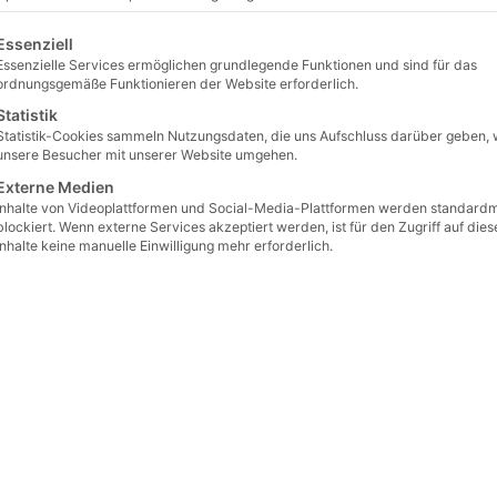
gt eine Liste der Service-Gruppen, für die eine Einwilligung erteilt 
Essenziell
Essenzielle Services ermöglichen grundlegende Funktionen und sind für das
ordnungsgemäße Funktionieren der Website erforderlich.
Statistik
Statistik-Cookies sammeln Nutzungsdaten, die uns Aufschluss darüber geben, 
unsere Besucher mit unserer Website umgehen.
Externe Medien
Inhalte von Videoplattformen und Social-Media-Plattformen werden standard
blockiert. Wenn externe Services akzeptiert werden, ist für den Zugriff auf dies
Inhalte keine manuelle Einwilligung mehr erforderlich.