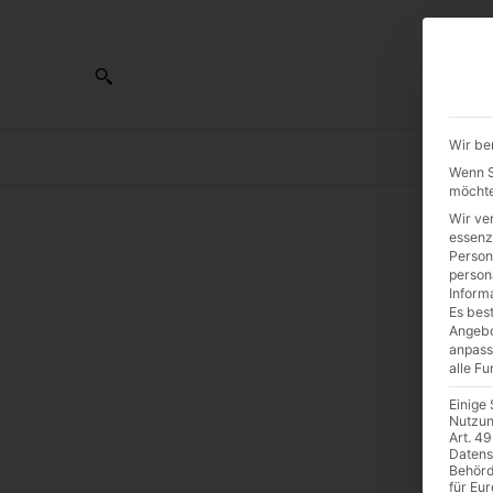
Wir be
AL
Wenn Si
möchte
Wir ve
essenz
Person
D
person
Inform
Es best
We
Angebo
anpass
alle F
d
Einige
Nutzun
Art. 49
Datens
Behörd
für Eu