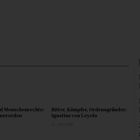
nd Menschenrechte:
Ritter, Kämpfer, Ordensgründer:
anerorden
Ignatius von Loyola
31. Juli 2026