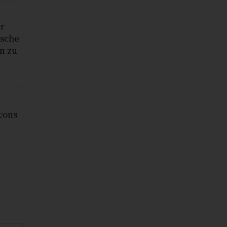
ir
ische
n zu
cons