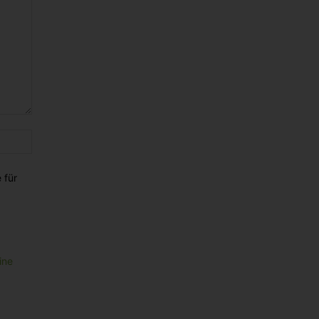
Website:
 für
ine