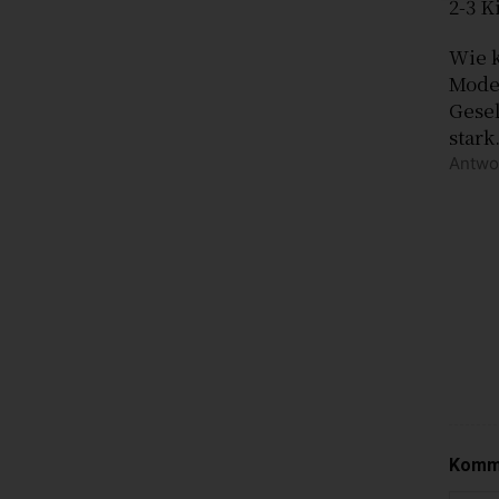
2-3 K
Wie k
Mode 
Gesel
stark
Antwo
Komme