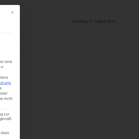
Mit diesem Button wird der Dialog geschlossen. Seine Funktionalität ist i
Samstag, 8. August 2026
ION
en sind
rn.
itere
lärung
.
s
oder
se nicht
ng zur
A gemäß
 dass