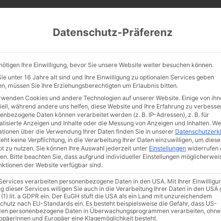
CATHWALK.DE
Datenschutz-Präferenz
Abendland, Alte Messe & katholische Tradition
nötigen Ihre Einwilligung, bevor Sie unsere Website weiter besuchen können.
TE MESSE
GLAUBE
KULTUR
FRÖMMIGKEIT
TRADIT
e unter 16 Jahre alt sind und Ihre Einwilligung zu optionalen Services geben
n, müssen Sie Ihre Erziehungsberechtigten um Erlaubnis bitten.
rwenden Cookies und andere Technologien auf unserer Website. Einige von ihn
iell, während andere uns helfen, diese Website und Ihre Erfahrung zu verbesse
enbezogene Daten können verarbeitet werden (z. B. IP-Adressen), z. B. für
as Cathwalk-Quiz:
alisierte Anzeigen und Inhalte oder die Messung von Anzeigen und Inhalten.
We
ationen über die Verwendung Ihrer Daten finden Sie in unserer
Datenschutzerk
eht keine Verpflichtung, in die Verarbeitung Ihrer Daten einzuwilligen, um diese
lcher Katholik bist
t zu nutzen.
Sie können Ihre Auswahl jederzeit unter
Einstellungen
widerrufen 
en.
Bitte beachten Sie, dass aufgrund individueller Einstellungen möglicherwei
unktionen der Website verfügbar sind.
u?
 Services verarbeiten personenbezogene Daten in den USA. Mit Ihrer Einwilligu
g dieser Services willigen Sie auch in die Verarbeitung Ihrer Daten in den US
 (1) lit. a GDPR ein. Der EuGH stuft die USA als ein Land mit unzureichendem
chutz nach EU-Standards ein. Es besteht beispielsweise die Gefahr, dass US-
en personenbezogene Daten in Überwachungsprogrammen verarbeiten, ohne
ropäerinnen und Europäer eine Klagemöglichkeit besteht.