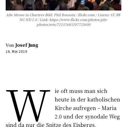
Alte Messe in Chartres Bild: Phil Roussin / flickr.com / Lizenz: CC BY-
NC-ND 2.0 / Link: https://www.flickr.com/photos/pbr-
photos/sets/72157683207725600
Von
Josef Jung
16. Mai 2019
0:00
-:--
W
ie oft muss man sich
heute in der katholischen
Kirche aufregen – Maria
2.0 und der synodale Weg
sind da nur die Spitze des Eisbergs.