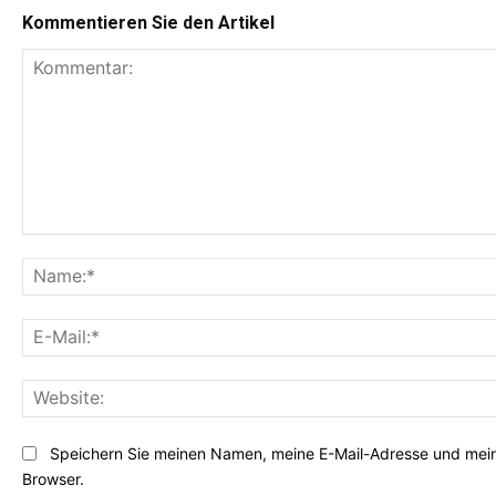
Kommentieren Sie den Artikel
K
o
m
m
e
n
t
a
r
Speichern Sie meinen Namen, meine E-Mail-Adresse und mei
:
Browser.