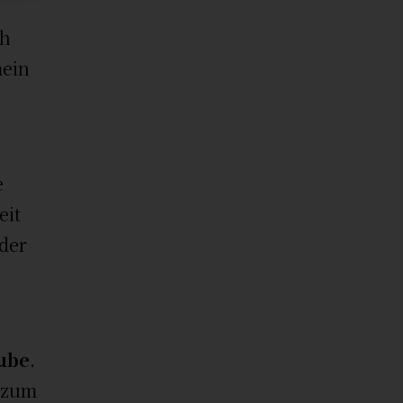
ch
mein
e
eit
 der
aube
.
 zum