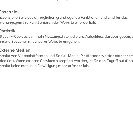
gt eine Liste der Service-Gruppen, für die eine Einwilligung erteilt 
Essenziell
Essenzielle Services ermöglichen grundlegende Funktionen und sind für das
ordnungsgemäße Funktionieren der Website erforderlich.
Statistik
Statistik-Cookies sammeln Nutzungsdaten, die uns Aufschluss darüber geben, 
unsere Besucher mit unserer Website umgehen.
Externe Medien
Inhalte von Videoplattformen und Social-Media-Plattformen werden standard
blockiert. Wenn externe Services akzeptiert werden, ist für den Zugriff auf dies
Inhalte keine manuelle Einwilligung mehr erforderlich.