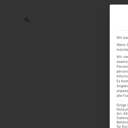
Wir be
AL
Wenn Si
möchte
Wir ve
essenz
Person
Tr
person
Inform
Es best
al
Angebo
anpass
alle F
e
Einige
Nutzun
Art. 49
Datens
Behörd
für Eu