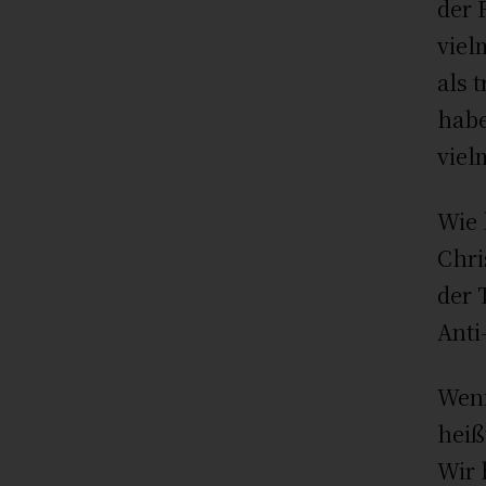
der 
viel
als 
habe
viel
Wie 
Chri
der 
Anti
Wenn
heiß
Wir 