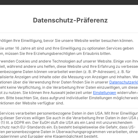
CATHWALK.DE
Datenschutz-Präferenz
Abendland, Alte Messe & katholische Tradition
nötigen Ihre Einwilligung, bevor Sie unsere Website weiter besuchen können.
TE MESSE
GLAUBE
KULTUR
FRÖMMIGKEIT
TRADIT
e unter 16 Jahre alt sind und Ihre Einwilligung zu optionalen Services geben
n, müssen Sie Ihre Erziehungsberechtigten um Erlaubnis bitten.
rwenden Cookies und andere Technologien auf unserer Website. Einige von ihn
iell, während andere uns helfen, diese Website und Ihre Erfahrung zu verbesse
enbezogene Daten können verarbeitet werden (z. B. IP-Adressen), z. B. für
aditionelle Katholik
alisierte Anzeigen und Inhalte oder die Messung von Anzeigen und Inhalten.
We
ationen über die Verwendung Ihrer Daten finden Sie in unserer
Datenschutzerk
eht keine Verpflichtung, in die Verarbeitung Ihrer Daten einzuwilligen, um diese
ler Länder, vereinigt
t zu nutzen.
Sie können Ihre Auswahl jederzeit unter
Einstellungen
widerrufen 
en.
Bitte beachten Sie, dass aufgrund individueller Einstellungen möglicherwei
unktionen der Website verfügbar sind.
uch!
 Services verarbeiten personenbezogene Daten in den USA. Mit Ihrer Einwilligu
g dieser Services willigen Sie auch in die Verarbeitung Ihrer Daten in den US
 (1) lit. a GDPR ein. Der EuGH stuft die USA als ein Land mit unzureichendem
chutz nach EU-Standards ein. Es besteht beispielsweise die Gefahr, dass US-
en personenbezogene Daten in Überwachungsprogrammen verarbeiten, ohne
ropäerinnen und Europäer eine Klagemöglichkeit besteht.