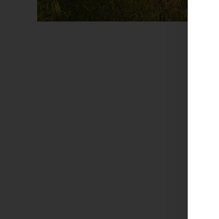
Von
J
17. Mai
kana