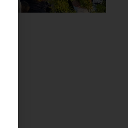
-:--
her
te,