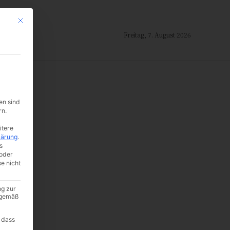
Mit diesem Button wird der Dialog geschlossen. Seine Funktionalität ist i
Freitag, 7. August 2026
ION
en sind
rn.
en
itere
lärung
.
s
oder
se nicht
ng zur
A gemäß
 dass