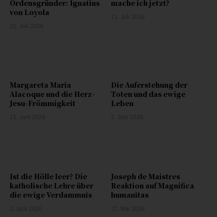
Ordensgründer: Ignatius
mache ich jetzt?
von Loyola
21. Juli 2026
31. Juli 2026
Margareta Maria
Die Auferstehung der
Alacoque und die Herz-
Toten und das ewige
Jesu-Frömmigkeit
Leben
15. Juni 2026
2. Juni 2026
Ist die Hölle leer? Die
Joseph de Maistres
katholische Lehre über
Reaktion auf Magnifica
die ewige Verdammnis
humanitas
2. Juni 2026
27. Mai 2026