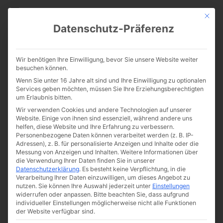
CATHWALK.DE
Mit die
Datenschutz-Präferenz
Der Traum vom christlichen
Wir benötigen Ihre Einwilligung, bevor Sie unsere Website weiter
Abendland: Die Kölner Pläne
besuchen können.
Wenn Sie unter 16 Jahre alt sind und Ihre Einwilligung zu optionalen
von Kardinal Frings
Services geben möchten, müssen Sie Ihre Erziehungsberechtigten
um Erlaubnis bitten.
Wir verwenden Cookies und andere Technologien auf unserer
Website. Einige von ihnen sind essenziell, während andere uns
helfen, diese Website und Ihre Erfahrung zu verbessern.
Personenbezogene Daten können verarbeitet werden (z. B. IP-
Adressen), z. B. für personalisierte Anzeigen und Inhalte oder die
Messung von Anzeigen und Inhalten.
Weitere Informationen über
die Verwendung Ihrer Daten finden Sie in unserer
Datenschutzerklärung
.
Es besteht keine Verpflichtung, in die
Verarbeitung Ihrer Daten einzuwilligen, um dieses Angebot zu
nutzen.
Sie können Ihre Auswahl jederzeit unter
Einstellungen
widerrufen oder anpassen.
Bitte beachten Sie, dass aufgrund
individueller Einstellungen möglicherweise nicht alle Funktionen
der Website verfügbar sind.