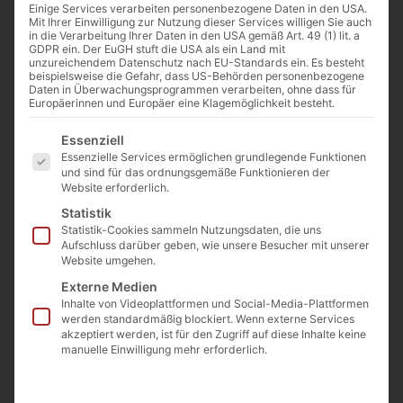
Einige Services verarbeiten personenbezogene Daten in den USA.
Mit Ihrer Einwilligung zur Nutzung dieser Services willigen Sie auch
in die Verarbeitung Ihrer Daten in den USA gemäß Art. 49 (1) lit. a
GDPR ein. Der EuGH stuft die USA als ein Land mit
unzureichendem Datenschutz nach EU-Standards ein. Es besteht
beispielsweise die Gefahr, dass US-Behörden personenbezogene
Links: Kardinal Frings | City archives Kerpen / CC BY
Daten in Überwachungsprogrammen verarbeiten, ohne dass für
(https://creativecommons.org/licenses/by/4.0) | Rechts: Der Kölner
Europäerinnen und Europäer eine Klagemöglichkeit besteht.
Dom | Thomas Wolf, www.foto-tw.de / CC BY-SA 3.0 DE
(https://creativecommons.org/licenses/by-sa/3.0/de/deed.en)
Es folgt eine Liste der Service-Gruppen, für die eine Einwilligu
Essenziell
Essenzielle Services ermöglichen grundlegende Funktionen
und sind für das ordnungsgemäße Funktionieren der
Von
Josef Jung
Website erforderlich.
12. September 2019
Statistik
Statistik-Cookies sammeln Nutzungsdaten, die uns
Aufschluss darüber geben, wie unsere Besucher mit unserer
Website umgehen.
0:00
-:--
K
Externe Medien
Inhalte von Videoplattformen und Social-Media-Plattformen
werden standardmäßig blockiert. Wenn externe Services
öln oder München – welche
akzeptiert werden, ist für den Zugriff auf diese Inhalte keine
manuelle Einwilligung mehr erforderlich.
Millionenstadt ist
katholischer? Noch vor