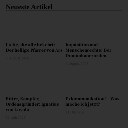
Neueste Artikel
Liebe, die alle bekehrt:
Inquisition und
Der heilige Pfarrer von Ars
Menschenrechte: Der
Dominikanerorden
7. August 2026
4. August 2026
Ritter, Kämpfer,
Exkommunikation! – Was
Ordensgründer: Ignatius
mache ich jetzt?
von Loyola
21. Juli 2026
31. Juli 2026