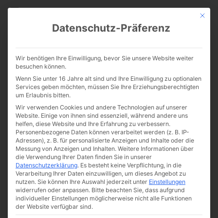
CATHWALK.DE
Mit die
Datenschutz-Präferenz
Er zerstörte Pachamama:
Wir benötigen Ihre Einwilligung, bevor Sie unsere Website weiter
Alexander Tschugguel – gebt
besuchen können.
Wenn Sie unter 16 Jahre alt sind und Ihre Einwilligung zu optionalen
ihm den Christusorden
Services geben möchten, müssen Sie Ihre Erziehungsberechtigten
um Erlaubnis bitten.
Wir verwenden Cookies und andere Technologien auf unserer
Website. Einige von ihnen sind essenziell, während andere uns
helfen, diese Website und Ihre Erfahrung zu verbessern.
Personenbezogene Daten können verarbeitet werden (z. B. IP-
Adressen), z. B. für personalisierte Anzeigen und Inhalte oder die
Messung von Anzeigen und Inhalten.
Weitere Informationen über
die Verwendung Ihrer Daten finden Sie in unserer
Datenschutzerklärung
.
Es besteht keine Verpflichtung, in die
Verarbeitung Ihrer Daten einzuwilligen, um dieses Angebot zu
nutzen.
Sie können Ihre Auswahl jederzeit unter
Einstellungen
widerrufen oder anpassen.
Bitte beachten Sie, dass aufgrund
individueller Einstellungen möglicherweise nicht alle Funktionen
der Website verfügbar sind.