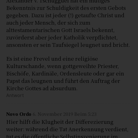
Alexander v. Tschugguel hat ein mutiges
Bekenntnis zur Schuldigkeit des ersten Gebots
gegeben. Dazu ist jeder (!) getaufte Christ und
auch jeder Mensch, der sich zum
alttestamentarischen Gott Israels bekennt,
zuvörderst aber jeder Katholik verpflichtet,
ansonsten er sein Taufsiegel leugnet und bricht.
Es ist eine Frevel und eine religiöse
Kulturschande, wenn gottgeweihte Priester,
Bischöfe, Kardinäle, Ordensleute oder gar ein
Papst das leugnen und führt den Auftrag der
Kirche Gottes ad absurdum.
Antwort
6. November 2019 Beim 5:23
Novo Ordo
Hier hilft die Klugheit der Differezierung
weiter: während die Tat Anerkennung verdient,
tut es die öffentliche Selbstinszenierung im