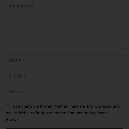
K
o
N
m
a
m
m
E
e
e
-
n
:
M
t
*
W
a
a
e
i
r
b
l
Speichern Sie meinen Namen, meine E-Mail-Adresse und
:
s
:
meine Website für den nächsten Kommentar in diesem
i
*
Browser.
t
e