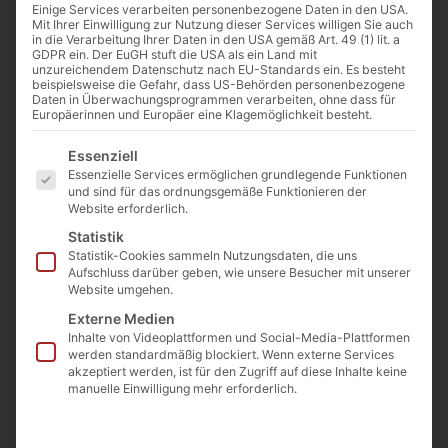
Einige Services verarbeiten personenbezogene Daten in den USA.
Mit Ihrer Einwilligung zur Nutzung dieser Services willigen Sie auch
in die Verarbeitung Ihrer Daten in den USA gemäß Art. 49 (1) lit. a
GDPR ein. Der EuGH stuft die USA als ein Land mit
Bild: Screenshot Youtube
unzureichendem Datenschutz nach EU-Standards ein. Es besteht
beispielsweise die Gefahr, dass US-Behörden personenbezogene
Daten in Überwachungsprogrammen verarbeiten, ohne dass für
Europäerinnen und Europäer eine Klagemöglichkeit besteht.
Von
Cathwalk
Es folgt eine Liste der Service-Gruppen, für die eine Einwilligu
Essenziell
4. November 2019
Essenzielle Services ermöglichen grundlegende Funktionen
und sind für das ordnungsgemäße Funktionieren der
Website erforderlich.
Statistik
0:00
-:--
Statistik-Cookies sammeln Nutzungsdaten, die uns
Aufschluss darüber geben, wie unsere Besucher mit unserer
Website umgehen.
Das erste Gebot lautet: „Ich bin der Herr, dein
Externe Medien
Gott, der dich aus dem Land Ägypten geführt
Inhalte von Videoplattformen und Social-Media-Plattformen
werden standardmäßig blockiert. Wenn externe Services
hat, aus dem Sklavenhaus. Du sollst neben
akzeptiert werden, ist für den Zugriff auf diese Inhalte keine
mir keine anderen Götter haben. Du sollst
manuelle Einwilligung mehr erforderlich.
dir kein Kultbild machen und keine Gestalt