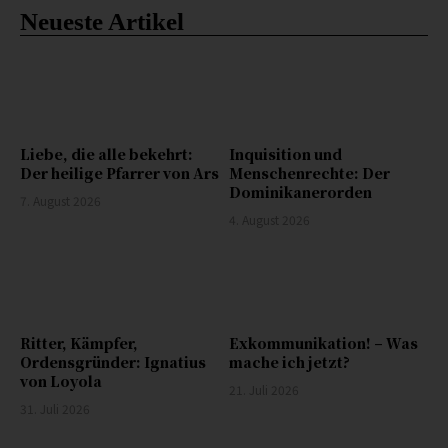
Neueste Artikel
Liebe, die alle bekehrt:
Inquisition und
Der heilige Pfarrer von Ars
Menschenrechte: Der
Dominikanerorden
7. August 2026
4. August 2026
Ritter, Kämpfer,
Exkommunikation! – Was
Ordensgründer: Ignatius
mache ich jetzt?
von Loyola
21. Juli 2026
31. Juli 2026