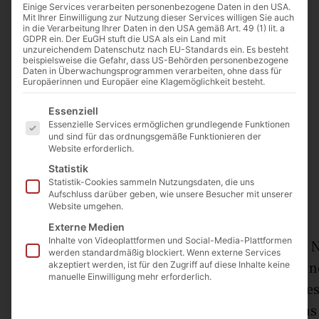
Einige Services verarbeiten personenbezogene Daten in den USA.
Mit Ihrer Einwilligung zur Nutzung dieser Services willigen Sie auch
in die Verarbeitung Ihrer Daten in den USA gemäß Art. 49 (1) lit. a
GDPR ein. Der EuGH stuft die USA als ein Land mit
unzureichendem Datenschutz nach EU-Standards ein. Es besteht
beispielsweise die Gefahr, dass US-Behörden personenbezogene
Holywell pilgrimage 2011 | Bild: Matthew Doyle | flickr.com | Lizenz:
Daten in Überwachungsprogrammen verarbeiten, ohne dass für
CC BY-NC 2.0 – https://creativecommons.org/licenses/by-nc/2.0/
Europäerinnen und Europäer eine Klagemöglichkeit besteht.
Es folgt eine Liste der Service-Gruppen, für die eine Einwilligu
Essenziell
Essenzielle Services ermöglichen grundlegende Funktionen
Von
Dr. Thorsten Paprotny
und sind für das ordnungsgemäße Funktionieren der
22. November 2019
Website erforderlich.
Statistik
Statistik-Cookies sammeln Nutzungsdaten, die uns
Aufschluss darüber geben, wie unsere Besucher mit unserer
0:00
Website umgehen.
Externe Medien
Inhalte von Videoplattformen und Social-Media-Plattformen
Die Basilika Sankt Clemens in Hannover – der 
werden standardmäßig blockiert. Wenn externe Services
Diaspora – schenkt Sonntag für Sonntag ganz n
akzeptiert werden, ist für den Zugriff auf diese Inhalte keine
manuelle Einwilligung mehr erforderlich.
versammelt sich auch die sogenannte „Stadtgese
Hannover vorsteht. Im Umfeld von St. Clemens 