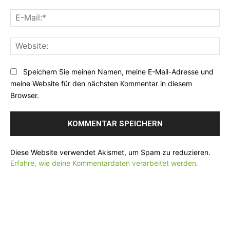
m
m
E
e
e
-
n
:
M
t
*
W
a
a
e
i
r
b
l
Speichern Sie meinen Namen, meine E-Mail-Adresse und
:
s
:
meine Website für den nächsten Kommentar in diesem
i
*
Browser.
t
e
:
Diese Website verwendet Akismet, um Spam zu reduzieren.
Erfahre, wie deine Kommentardaten verarbeitet werden.