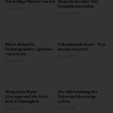
Der heilige Pfarrer von Ars
Menschenrechte: Der
Dominikanerorden
7. August 2026
4. August 2026
Ritter, Kämpfer,
Exkommunikation! – Was
Ordensgründer: Ignatius
mache ich jetzt?
von Loyola
21. Juli 2026
31. Juli 2026
Margareta Maria
Die Auferstehung der
Alacoque und die Herz-
Toten und das ewige
Jesu-Frömmigkeit
Leben
15. Juni 2026
2. Juni 2026