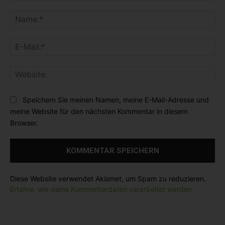
K
o
N
m
a
m
m
E
e
e
-
n
:
M
t
*
W
a
a
e
i
r
b
l
Speichern Sie meinen Namen, meine E-Mail-Adresse und
:
s
:
meine Website für den nächsten Kommentar in diesem
i
*
Browser.
t
e
:
Diese Website verwendet Akismet, um Spam zu reduzieren.
Erfahre, wie deine Kommentardaten verarbeitet werden.