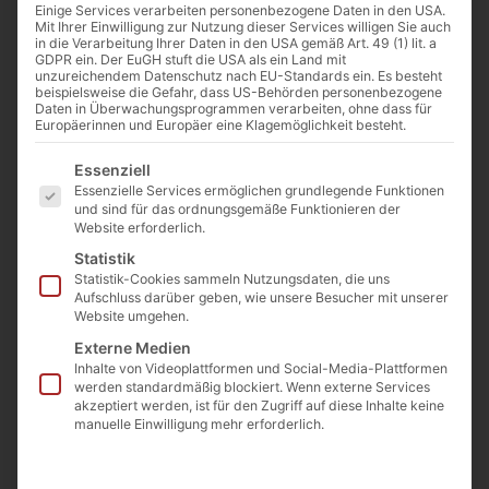
Einige Services verarbeiten personenbezogene Daten in den USA.
Mit Ihrer Einwilligung zur Nutzung dieser Services willigen Sie auch
in die Verarbeitung Ihrer Daten in den USA gemäß Art. 49 (1) lit. a
GDPR ein. Der EuGH stuft die USA als ein Land mit
unzureichendem Datenschutz nach EU-Standards ein. Es besteht
beispielsweise die Gefahr, dass US-Behörden personenbezogene
Bischof Rudolf Voderholzer / Mesolithikum [CC BY-SA 4.0
Daten in Überwachungsprogrammen verarbeiten, ohne dass für
(https://creativecommons.org/licenses/by-sa/4.0)]
Europäerinnen und Europäer eine Klagemöglichkeit besteht.
Es folgt eine Liste der Service-Gruppen, für die eine Einwilligu
Essenziell
Von
Dr. Thorsten Paprotny
Essenzielle Services ermöglichen grundlegende Funktionen
und sind für das ordnungsgemäße Funktionieren der
28. Januar 2020
Website erforderlich.
Statistik
Statistik-Cookies sammeln Nutzungsdaten, die uns
Aufschluss darüber geben, wie unsere Besucher mit unserer
0:00
-:--
I
Website umgehen.
Externe Medien
m Hohen Dom zu Regensburg wurde
Inhalte von Videoplattformen und Social-Media-Plattformen
werden standardmäßig blockiert. Wenn externe Services
Rudolf Voderholzer, zuvor Professor
akzeptiert werden, ist für den Zugriff auf diese Inhalte keine
manuelle Einwilligung mehr erforderlich.
für Dogmatik und
Dogmengeschichte an der