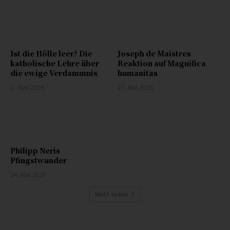
Ist die Hölle leer? Die
Joseph de Maistres
katholische Lehre über
Reaktion auf Magnifica
die ewige Verdammnis
humanitas
2. Juni 2026
27. Mai 2026
Philipp Neris
Pfingstwunder
24. Mai 2026
Mehr laden