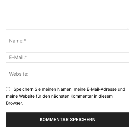
K
o
N
m
a
m
m
E
e
e
-
n
:
M
t
*
W
a
a
e
i
r
b
l
Speichern Sie meinen Namen, meine E-Mail-Adresse und
:
s
:
meine Website für den nächsten Kommentar in diesem
i
*
Browser.
t
e
: