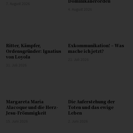
Dominikanerorden
7. August 2026
4. August 2026
Ritter, Kämpfer,
Exkommunikation! – Was
Ordensgründer: Ignatius
mache ich jetzt?
von Loyola
21. Juli 2026
31. Juli 2026
Margareta Maria
Die Auferstehung der
Alacoque und die Herz-
Toten und das ewige
Jesu-Frömmigkeit
Leben
15. Juni 2026
2. Juni 2026