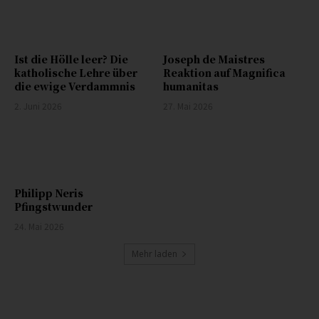
Ist die Hölle leer? Die
Joseph de Maistres
katholische Lehre über
Reaktion auf Magnifica
die ewige Verdammnis
humanitas
2. Juni 2026
27. Mai 2026
Philipp Neris
Pfingstwunder
24. Mai 2026
Mehr laden