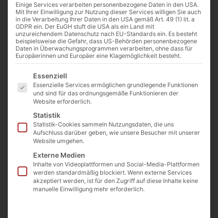
Einige Services verarbeiten personenbezogene Daten in den USA.
Mit Ihrer Einwilligung zur Nutzung dieser Services willigen Sie auch
in die Verarbeitung Ihrer Daten in den USA gemäß Art. 49 (1) lit. a
GDPR ein. Der EuGH stuft die USA als ein Land mit
unzureichendem Datenschutz nach EU-Standards ein. Es besteht
beispielsweise die Gefahr, dass US-Behörden personenbezogene
So wie hier in Chartres soll es im Kleinen von Köln nach Kevelaer
Daten in Überwachungsprogrammen verarbeiten, ohne dass für
gehen.
Europäerinnen und Europäer eine Klagemöglichkeit besteht.
Es folgt eine Liste der Service-Gruppen, für die eine Einwilligu
Essenziell
Von
Cathwalk
Essenzielle Services ermöglichen grundlegende Funktionen
und sind für das ordnungsgemäße Funktionieren der
15. Juli 2021
Website erforderlich.
Statistik
Statistik-Cookies sammeln Nutzungsdaten, die uns
Aufschluss darüber geben, wie unsere Besucher mit unserer
0:00
-:--
Website umgehen.
Externe Medien
Vom 9. bis zum 12. September 2021 findet
Inhalte von Videoplattformen und Social-Media-Plattformen
werden standardmäßig blockiert. Wenn externe Services
eine Wallfahrt von Köln nach Kevelaer statt,
akzeptiert werden, ist für den Zugriff auf diese Inhalte keine
manuelle Einwilligung mehr erforderlich.
die von der Priesterbruderschaft St. Petrus
betreut wird. 4 Tage, 120 km – es ist damit