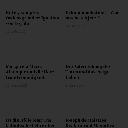
Ritter, Kämpfer,
Exkommunikation! – Was
Ordensgründer: Ignatius
mache ich jetzt?
von Loyola
21. Juli 2026
31. Juli 2026
Margareta Maria
Die Auferstehung der
Alacoque und die Herz-
Toten und das ewige
Jesu-Frömmigkeit
Leben
15. Juni 2026
2. Juni 2026
Ist die Hölle leer? Die
Joseph de Maistres
katholische Lehre über
Reaktion auf Magnifica