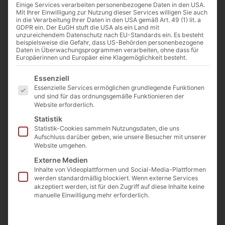
Einige Services verarbeiten personenbezogene Daten in den USA.
Mit Ihrer Einwilligung zur Nutzung dieser Services willigen Sie auch
in die Verarbeitung Ihrer Daten in den USA gemäß Art. 49 (1) lit. a
GDPR ein. Der EuGH stuft die USA als ein Land mit
unzureichendem Datenschutz nach EU-Standards ein. Es besteht
beispielsweise die Gefahr, dass US-Behörden personenbezogene
Daten in Überwachungsprogrammen verarbeiten, ohne dass für
Europäerinnen und Europäer eine Klagemöglichkeit besteht.
Von
Cathwalk
Es folgt eine Liste der Service-Gruppen, für die eine Einwilligu
Essenziell
24. Februar 2022
Essenzielle Services ermöglichen grundlegende Funktionen
und sind für das ordnungsgemäße Funktionieren der
Website erforderlich.
0:00
-:--
Statistik
Statistik-Cookies sammeln Nutzungsdaten, die uns
Aufschluss darüber geben, wie unsere Besucher mit unserer
Website umgehen.
Wir sind Fans von
Sensus Fidelium
und
Externe Medien
unterstützen den Aufbau von
Sensus
Inhalte von Videoplattformen und Social-Media-Plattformen
Fidelium Deutsch
, indem wir dort Podcasts
werden standardmäßig blockiert. Wenn externe Services
akzeptiert werden, ist für den Zugriff auf diese Inhalte keine
veröffentlichen. Bisher sind zwei Folgen von
manuelle Einwilligung mehr erforderlich.
uns online. Wenn Sie ebenfalls mitmachen
möchten oder gute Ideen haben, melden Sie