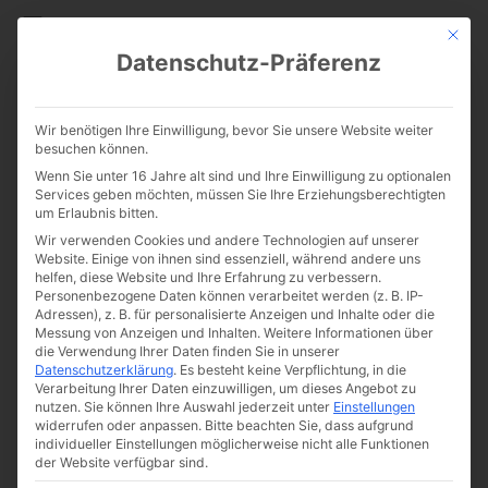
CATHWALK.DE
Mit die
Datenschutz-Präferenz
Chartres-Wallfahrt 2022
Wir benötigen Ihre Einwilligung, bevor Sie unsere Website weiter
besuchen können.
Wenn Sie unter 16 Jahre alt sind und Ihre Einwilligung zu optionalen
Services geben möchten, müssen Sie Ihre Erziehungsberechtigten
um Erlaubnis bitten.
Wir verwenden Cookies und andere Technologien auf unserer
Website. Einige von ihnen sind essenziell, während andere uns
helfen, diese Website und Ihre Erfahrung zu verbessern.
Personenbezogene Daten können verarbeitet werden (z. B. IP-
Von
Cathwalk
Adressen), z. B. für personalisierte Anzeigen und Inhalte oder die
Messung von Anzeigen und Inhalten.
Weitere Informationen über
5. Juni 2022
die Verwendung Ihrer Daten finden Sie in unserer
Datenschutzerklärung
.
Es besteht keine Verpflichtung, in die
Verarbeitung Ihrer Daten einzuwilligen, um dieses Angebot zu
nutzen.
Sie können Ihre Auswahl jederzeit unter
Einstellungen
0:00
-:--
widerrufen oder anpassen.
Bitte beachten Sie, dass aufgrund
individueller Einstellungen möglicherweise nicht alle Funktionen
der Website verfügbar sind.
Die Chartres-Wallfahrt zu Pfingsten 2022 ist