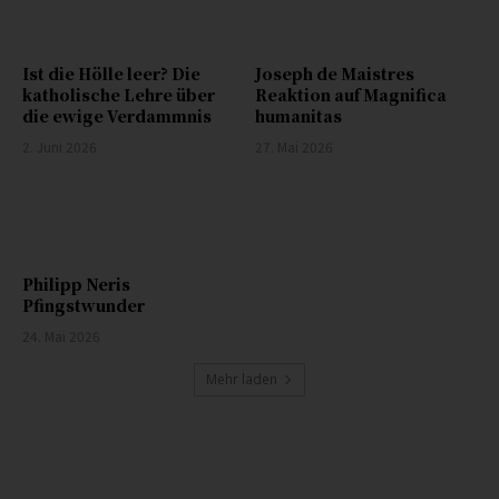
Ist die Hölle leer? Die
Joseph de Maistres
katholische Lehre über
Reaktion auf Magnifica
die ewige Verdammnis
humanitas
2. Juni 2026
27. Mai 2026
Philipp Neris
Pfingstwunder
24. Mai 2026
Mehr laden