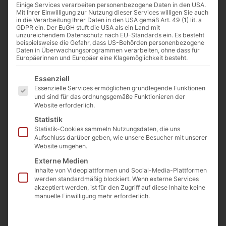
Einige Services verarbeiten personenbezogene Daten in den USA.
voll im Gange. Der Cathwalk zeigt die
Mit Ihrer Einwilligung zur Nutzung dieser Services willigen Sie auch
in die Verarbeitung Ihrer Daten in den USA gemäß Art. 49 (1) lit. a
wichtigsten Videos der Wallfahrt von Notre-
GDPR ein. Der EuGH stuft die USA als ein Land mit
unzureichendem Datenschutz nach EU-Standards ein. Es besteht
Dame de Chrétienté (wird ständig
beispielsweise die Gefahr, dass US-Behörden personenbezogene
Daten in Überwachungsprogrammen verarbeiten, ohne dass für
geupdated).
Europäerinnen und Europäer eine Klagemöglichkeit besteht.
Es folgt eine Liste der Service-Gruppen, für die eine Einwilligu
Essenziell
Essenzielle Services ermöglichen grundlegende Funktionen
und sind für das ordnungsgemäße Funktionieren der
Website erforderlich.
Sie sehen gerade einen
Statistik
Platzhalterinhalt von
YouTube
. Um
Statistik-Cookies sammeln Nutzungsdaten, die uns
auf den eigentlichen Inhalt
Aufschluss darüber geben, wie unsere Besucher mit unserer
zuzugreifen, klicken Sie auf die
Website umgehen.
Schaltfläche unten. Bitte beachten Sie,
dass dabei Daten an Drittanbieter
Externe Medien
weitergegeben werden.
Inhalte von Videoplattformen und Social-Media-Plattformen
werden standardmäßig blockiert. Wenn externe Services
Mehr Informationen
akzeptiert werden, ist für den Zugriff auf diese Inhalte keine
Inhalt entsperren
manuelle Einwilligung mehr erforderlich.
Erforderlichen Service