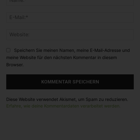
m
a
m
m
E
e
e
-
n
:
M
t
*
W
a
a
e
i
r
b
l
Speichern Sie meinen Namen, meine E-Mail-Adresse und
:
s
:
meine Website für den nächsten Kommentar in diesem
i
*
Browser.
t
e
:
Diese Website verwendet Akismet, um Spam zu reduzieren.
Erfahre, wie deine Kommentardaten verarbeitet werden.