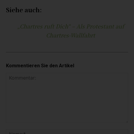
Siehe auch:
„Chartres ruft Dich“ – Als Protestant auf
Chartres-Wallfahrt
Kommentieren Sie den Artikel
K
o
N