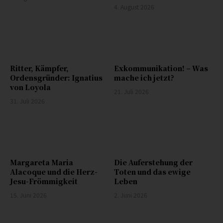
4. August 2026
Ritter, Kämpfer,
Exkommunikation! – Was
Ordensgründer: Ignatius
mache ich jetzt?
von Loyola
21. Juli 2026
31. Juli 2026
Margareta Maria
Die Auferstehung der
Alacoque und die Herz-
Toten und das ewige
Jesu-Frömmigkeit
Leben
15. Juni 2026
2. Juni 2026