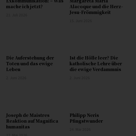
Exkommunikation! – Was
Margareta Maria
mache ich jetzt?
Alacoque und die Herz-
Jesu-Frömmigkeit
21. Juli 2026
15. Juni 2026
Die Auferstehung der
Ist die Hölle leer? Die
Toten und das ewige
katholische Lehre über
Leben
die ewige Verdammnis
2. Juni 2026
2. Juni 2026
Joseph de Maistres
Philipp Neris
Reaktion auf Magnifica
Pfingstwunder
humanitas
24. Mai 2026
27. Mai 2026