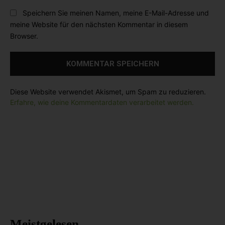
r
b
l
Speichern Sie meinen Namen, meine E-Mail-Adresse und
:
s
:
meine Website für den nächsten Kommentar in diesem
i
*
Browser.
t
e
:
Diese Website verwendet Akismet, um Spam zu reduzieren.
Erfahre, wie deine Kommentardaten verarbeitet werden.
Meistgelesen