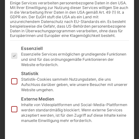
Einige Services verarbeiten personenbezogene Daten in den USA.
Mit Ihrer Einwilligung zur Nutzung dieser Services willigen Sie auch
in die Verarbeitung Ihrer Daten in den USA gemäß Art. 49 (1) lit. a
GDPR ein. Der EuGH stuft die USA als ein Land mit
unzureichendem Datenschutz nach EU-Standards ein. Es besteht
beispielsweise die Gefahr, dass US-Behörden personenbezogene
J. R. R. Tolkien Büste in Oxford. Bild: Julian Nitzsche [CC BY-SA 3.0
Daten in Überwachungsprogrammen verarbeiten, ohne dass für
(https://creativecommons.org/licenses/by-sa/3.0)], from Wikimedia
Europäerinnen und Europäer eine Klagemöglichkeit besteht.
Commons
Es folgt eine Liste der Service-Gruppen, für die eine Einwilligu
Essenziell
Essenzielle Services ermöglichen grundlegende Funktionen
Von
Josef Jung
und sind für das ordnungsgemäße Funktionieren der
Website erforderlich.
14. Oktober 2022
Statistik
Statistik-Cookies sammeln Nutzungsdaten, die uns
Aufschluss darüber geben, wie unsere Besucher mit unserer
Website umgehen.
0:00
-:--
Externe Medien
Inhalte von Videoplattformen und Social-Media-Plattformen
Erstveröffentlichung: 3. Januar 2017
werden standardmäßig blockiert. Wenn externe Services
akzeptiert werden, ist für den Zugriff auf diese Inhalte keine
manuelle Einwilligung mehr erforderlich.
Tolkien war kein Freund der Liturgiereform,
sondern blieb der Alten Messe verbunden. In