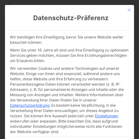
CATHWALK.DE
Mit die
Datenschutz-Präferenz
Tolkien über die Reformen
Wir benötigen Ihre Einwilligung, bevor Sie unsere Website weiter
nach dem Konzil: „Die Kirche
besuchen können.
Wenn Sie unter 16 Jahre alt sind und Ihre Einwilligung zu optionalen
fühlt sich an wie eine Falle“
Services geben möchten, müssen Sie Ihre Erziehungsberechtigten
um Erlaubnis bitten.
Wir verwenden Cookies und andere Technologien auf unserer
Website. Einige von ihnen sind essenziell, während andere uns
helfen, diese Website und Ihre Erfahrung zu verbessern.
Personenbezogene Daten können verarbeitet werden (z. B. IP-
Adressen), z. B. für personalisierte Anzeigen und Inhalte oder die
Messung von Anzeigen und Inhalten.
Weitere Informationen über
die Verwendung Ihrer Daten finden Sie in unserer
Datenschutzerklärung
.
Es besteht keine Verpflichtung, in die
Verarbeitung Ihrer Daten einzuwilligen, um dieses Angebot zu
nutzen.
Sie können Ihre Auswahl jederzeit unter
Einstellungen
widerrufen oder anpassen.
Bitte beachten Sie, dass aufgrund
individueller Einstellungen möglicherweise nicht alle Funktionen
der Website verfügbar sind.