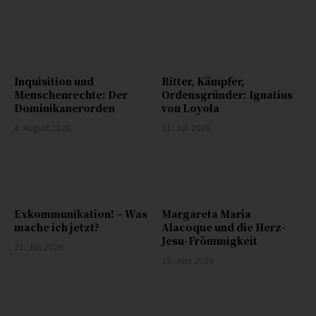
Inquisition und
Ritter, Kämpfer,
Menschenrechte: Der
Ordensgründer: Ignatius
Dominikanerorden
von Loyola
4. August 2026
31. Juli 2026
Exkommunikation! – Was
Margareta Maria
mache ich jetzt?
Alacoque und die Herz-
Jesu-Frömmigkeit
21. Juli 2026
15. Juni 2026