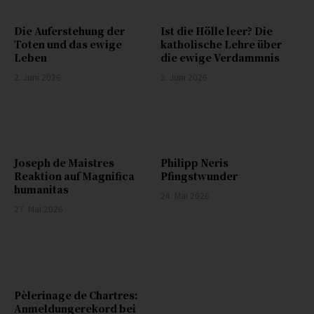
Die Auferstehung der
Ist die Hölle leer? Die
Toten und das ewige
katholische Lehre über
Leben
die ewige Verdammnis
2. Juni 2026
2. Juni 2026
Joseph de Maistres
Philipp Neris
Reaktion auf Magnifica
Pfingstwunder
humanitas
24. Mai 2026
27. Mai 2026
Pèlerinage de Chartres:
Anmeldungerekord bei