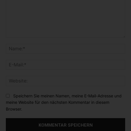
K
o
N
m
a
m
m
E
e
e
-
n
:
M
t
*
W
a
a
e
i
r
b
l
Speichern Sie meinen Namen, meine E-Mail-Adresse und
:
s
:
meine Website für den nächsten Kommentar in diesem
i
*
Browser.
t
e
: