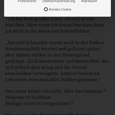
Präferenzen
Datenschutzerklärung
Impressum
Borlabs Cookie
21. Oktober 2022 Beim 9:25
Fabian A. Flosbach
? Ich bin kein großer Leser. Ab und an ein
biscchen. Aber wenn ich sowas lese dann kann
ich mich in die Menschen hineinfühlen:
,,Speziell Schneider wurde noch in der frühen
Bundesrepublik verehrt und gefeiert, später
aber immer stärker in den Hintergrund
gedrängt. Als Konservativer und Monarchist, der
sich jedoch dem Krieg und der Gewalt
entscheiden verweigerte, hatte er bereits zu
Lebzeiten zwischen allen Stühlen gesessen “
Den Autor kenne ich nicht. Aber das Dilemma ?
Moderne vs Tradition
Heiliger Geist vs Zeitgeist usw ?
Man ist so schnell verleitet einfach das zu