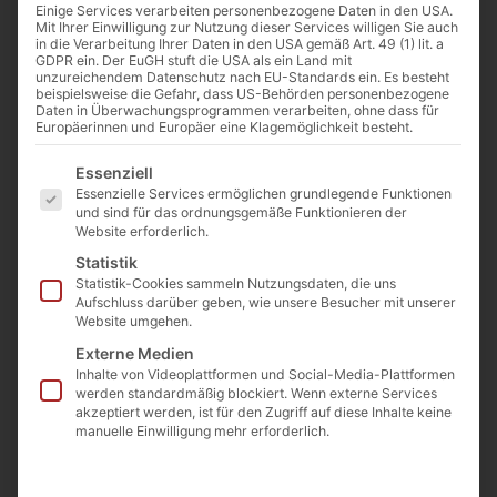
Einige Services verarbeiten personenbezogene Daten in den USA.
Mit Ihrer Einwilligung zur Nutzung dieser Services willigen Sie auch
in die Verarbeitung Ihrer Daten in den USA gemäß Art. 49 (1) lit. a
GDPR ein. Der EuGH stuft die USA als ein Land mit
unzureichendem Datenschutz nach EU-Standards ein. Es besteht
beispielsweise die Gefahr, dass US-Behörden personenbezogene
Daten in Überwachungsprogrammen verarbeiten, ohne dass für
Von
Cathwalk
Europäerinnen und Europäer eine Klagemöglichkeit besteht.
20. Oktober 2022
Es folgt eine Liste der Service-Gruppen, für die eine Einwilligu
Essenziell
Essenzielle Services ermöglichen grundlegende Funktionen
und sind für das ordnungsgemäße Funktionieren der
Website erforderlich.
0:00
-:--
Statistik
Statistik-Cookies sammeln Nutzungsdaten, die uns
Ein humanes Menschenbild und ein
Aufschluss darüber geben, wie unsere Besucher mit unserer
Website umgehen.
maßvoller Umgang mit der Schöpfung –
Externe Medien
nichts wäre derzeit wichtiger, und durch
Inhalte von Videoplattformen und Social-Media-Plattformen
werden standardmäßig blockiert. Wenn externe Services
niemanden wird diese Geisteshaltung besser
akzeptiert werden, ist für den Zugriff auf diese Inhalte keine
verwirklicht als durch katholische Denker.
manuelle Einwilligung mehr erforderlich.
Die katholische Geisteswelt scheint indes aus