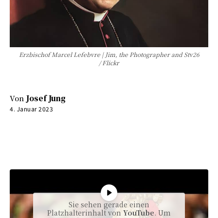
Erzbischof Marcel Lefebvre | Jim, the Photographer and Stv26
/ Flickr
Von
Josef Jung
4. Januar 2023
0:00
-:--
Sie sehen gerade einen
Platzhalterinhalt von
YouTube
. Um