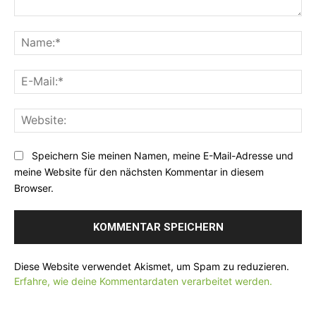
K
o
N
m
a
m
m
E
e
e
-
n
:
M
t
*
W
a
a
e
i
r
b
l
Speichern Sie meinen Namen, meine E-Mail-Adresse und
:
s
:
meine Website für den nächsten Kommentar in diesem
i
*
Browser.
t
e
:
Diese Website verwendet Akismet, um Spam zu reduzieren.
Erfahre, wie deine Kommentardaten verarbeitet werden.