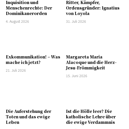
Inquisition und
Ritter, Kämpfer,
Menschenrechte: Der
Ordensgründer: Ignatius
Dominikanerorden
von Loyola
4. August 2026
31. Juli 2026
Exkommunikation! – Was
Margareta Maria
mache ich jetzt?
Alacoque und die Herz-
Jesu-Frömmigkeit
21. Juli 2026
15. Juni 2026
Die Auferstehung der
Ist die Hölle leer? Die
Toten und das ewige
katholische Lehre über
Leben
die ewige Verdammnis