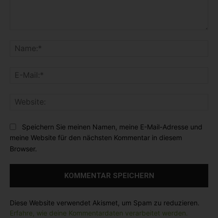
K
o
N
m
a
m
m
E
e
e
-
n
:
M
t
*
W
a
a
e
i
r
b
l
Speichern Sie meinen Namen, meine E-Mail-Adresse und
:
s
:
meine Website für den nächsten Kommentar in diesem
i
*
Browser.
t
e
:
Diese Website verwendet Akismet, um Spam zu reduzieren.
Erfahre, wie deine Kommentardaten verarbeitet werden.