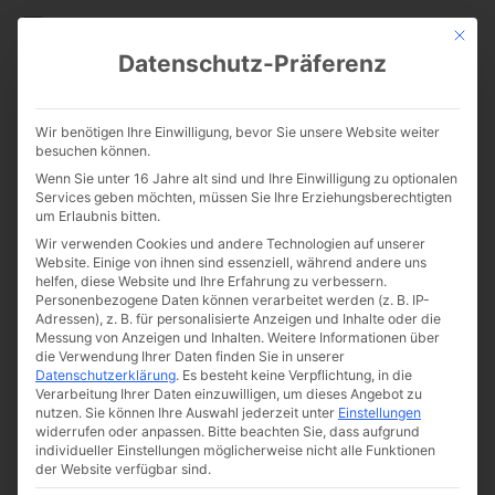
CATHWALK.DE
Mit die
Datenschutz-Präferenz
7 Dinge, die sich in meinem
Wir benötigen Ihre Einwilligung, bevor Sie unsere Website weiter
Leben geändert haben,
besuchen können.
Wenn Sie unter 16 Jahre alt sind und Ihre Einwilligung zu optionalen
seitdem ich traditioneller
Services geben möchten, müssen Sie Ihre Erziehungsberechtigten
um Erlaubnis bitten.
Katholik bin
Wir verwenden Cookies und andere Technologien auf unserer
Website. Einige von ihnen sind essenziell, während andere uns
helfen, diese Website und Ihre Erfahrung zu verbessern.
Personenbezogene Daten können verarbeitet werden (z. B. IP-
Adressen), z. B. für personalisierte Anzeigen und Inhalte oder die
Messung von Anzeigen und Inhalten.
Weitere Informationen über
die Verwendung Ihrer Daten finden Sie in unserer
Datenschutzerklärung
.
Es besteht keine Verpflichtung, in die
Verarbeitung Ihrer Daten einzuwilligen, um dieses Angebot zu
nutzen.
Sie können Ihre Auswahl jederzeit unter
Einstellungen
widerrufen oder anpassen.
Bitte beachten Sie, dass aufgrund
individueller Einstellungen möglicherweise nicht alle Funktionen
der Website verfügbar sind.