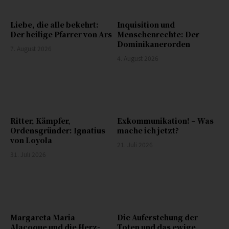
Liebe, die alle bekehrt:
Inquisition und
Der heilige Pfarrer von Ars
Menschenrechte: Der
Dominikanerorden
7. August 2026
4. August 2026
Ritter, Kämpfer,
Exkommunikation! – Was
Ordensgründer: Ignatius
mache ich jetzt?
von Loyola
21. Juli 2026
31. Juli 2026
Margareta Maria
Die Auferstehung der
Alacoque und die Herz-
Toten und das ewige