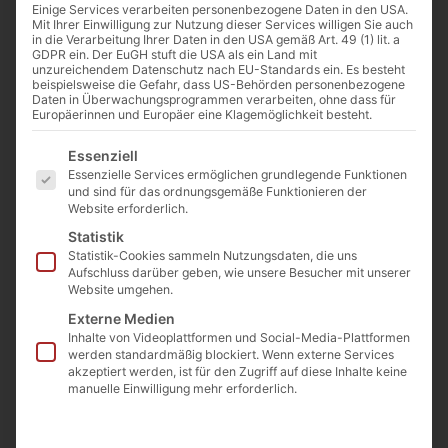
Einige Services verarbeiten personenbezogene Daten in den USA.
Mit Ihrer Einwilligung zur Nutzung dieser Services willigen Sie auch
in die Verarbeitung Ihrer Daten in den USA gemäß Art. 49 (1) lit. a
GDPR ein. Der EuGH stuft die USA als ein Land mit
unzureichendem Datenschutz nach EU-Standards ein. Es besteht
beispielsweise die Gefahr, dass US-Behörden personenbezogene
Daten in Überwachungsprogrammen verarbeiten, ohne dass für
Europäerinnen und Europäer eine Klagemöglichkeit besteht.
Es folgt eine Liste der Service-Gruppen, für die eine Einwilligu
Essenziell
Essenzielle Services ermöglichen grundlegende Funktionen
und sind für das ordnungsgemäße Funktionieren der
Website erforderlich.
Von
Josef Jung
6. Februar 2023
Statistik
Statistik-Cookies sammeln Nutzungsdaten, die uns
Aufschluss darüber geben, wie unsere Besucher mit unserer
Website umgehen.
0:00
-:--
Externe Medien
Inhalte von Videoplattformen und Social-Media-Plattformen
werden standardmäßig blockiert. Wenn externe Services
2018 habe ich zur Tradition JA gesagt und im
akzeptiert werden, ist für den Zugriff auf diese Inhalte keine
manuelle Einwilligung mehr erforderlich.
Mai 2022 ging ich all-in, Full-Trad-
Terminator. „I’ll be back“ heißt: See you next