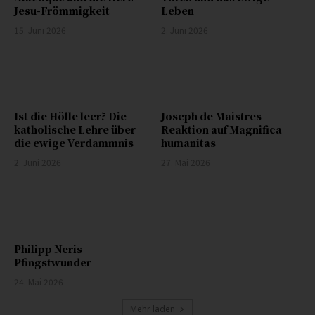
Jesu-Frömmigkeit
Leben
15. Juni 2026
2. Juni 2026
Ist die Hölle leer? Die
Joseph de Maistres
katholische Lehre über
Reaktion auf Magnifica
die ewige Verdammnis
humanitas
2. Juni 2026
27. Mai 2026
Philipp Neris
Pfingstwunder
24. Mai 2026
Mehr laden