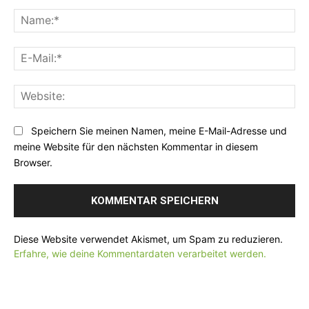
K
o
N
m
a
m
m
E
e
e
-
n
:
M
t
*
W
a
a
e
i
r
b
l
Speichern Sie meinen Namen, meine E-Mail-Adresse und
:
s
:
meine Website für den nächsten Kommentar in diesem
i
*
Browser.
t
e
:
Diese Website verwendet Akismet, um Spam zu reduzieren.
Erfahre, wie deine Kommentardaten verarbeitet werden.