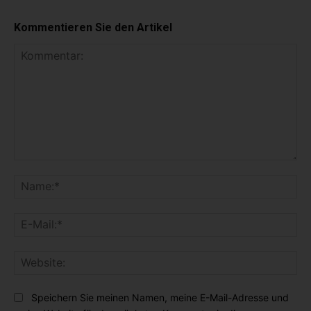
Kommentieren Sie den Artikel
K
o
N
m
a
m
m
E
e
e
-
n
:
M
t
*
W
a
a
e
i
r
b
l
Speichern Sie meinen Namen, meine E-Mail-Adresse und
:
s
: