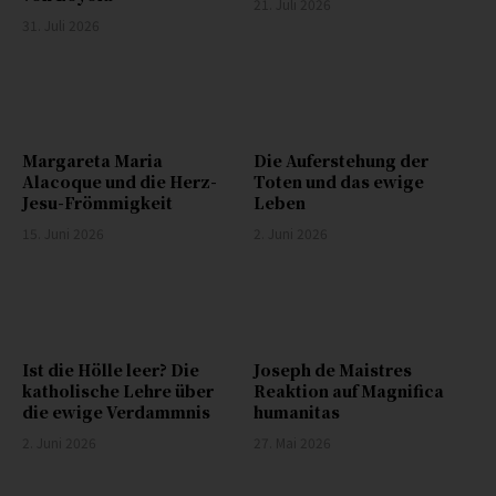
21. Juli 2026
31. Juli 2026
Margareta Maria
Die Auferstehung der
Alacoque und die Herz-
Toten und das ewige
Jesu-Frömmigkeit
Leben
15. Juni 2026
2. Juni 2026
Ist die Hölle leer? Die
Joseph de Maistres
katholische Lehre über
Reaktion auf Magnifica
die ewige Verdammnis
humanitas
2. Juni 2026
27. Mai 2026