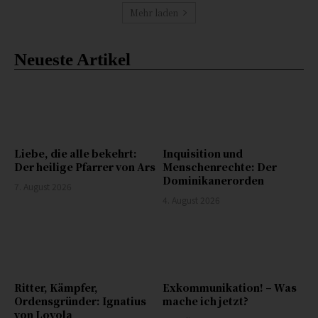
Mehr laden
Neueste Artikel
Liebe, die alle bekehrt:
Inquisition und
Der heilige Pfarrer von Ars
Menschenrechte: Der
Dominikanerorden
7. August 2026
4. August 2026
Ritter, Kämpfer,
Exkommunikation! – Was
Ordensgründer: Ignatius
mache ich jetzt?
von Loyola