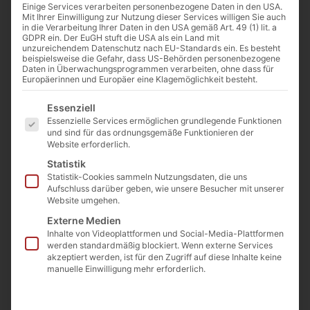
Einige Services verarbeiten personenbezogene Daten in den USA.
Mit Ihrer Einwilligung zur Nutzung dieser Services willigen Sie auch
in die Verarbeitung Ihrer Daten in den USA gemäß Art. 49 (1) lit. a
GDPR ein. Der EuGH stuft die USA als ein Land mit
unzureichendem Datenschutz nach EU-Standards ein. Es besteht
beispielsweise die Gefahr, dass US-Behörden personenbezogene
Daten in Überwachungsprogrammen verarbeiten, ohne dass für
Europäerinnen und Europäer eine Klagemöglichkeit besteht.
Es folgt eine Liste der Service-Gruppen, für die eine Einwilligu
Essenziell
Papst Pius XI. | Philip de László, Public domain, via Wikimedia
Essenzielle Services ermöglichen grundlegende Funktionen
Commons
und sind für das ordnungsgemäße Funktionieren der
Website erforderlich.
Statistik
Von
Cathwalk
Statistik-Cookies sammeln Nutzungsdaten, die uns
Aufschluss darüber geben, wie unsere Besucher mit unserer
13. April 2023
Website umgehen.
Externe Medien
Inhalte von Videoplattformen und Social-Media-Plattformen
0:00
-:--
werden standardmäßig blockiert. Wenn externe Services
akzeptiert werden, ist für den Zugriff auf diese Inhalte keine
manuelle Einwilligung mehr erforderlich.