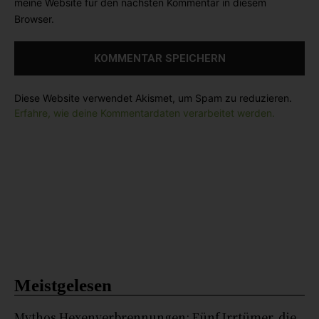
meine Website für den nächsten Kommentar in diesem
i
*
Browser.
t
e
:
Diese Website verwendet Akismet, um Spam zu reduzieren.
Erfahre, wie deine Kommentardaten verarbeitet werden.
Meistgelesen
Mythos Hexenverbrennungen: Fünf Irrtümer, die