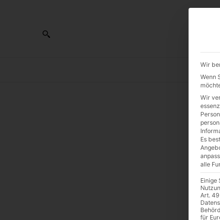
Wir be
AL
Wenn Si
möchte
Wir ve
essenz
Person
Pr
person
Inform
Es best
v
Angebo
anpass
alle F
C
Einige
Nutzun
Art. 49
Datens
Behörd
für Eu