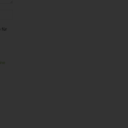
Website:
 für
ine