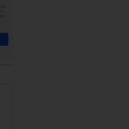
den
en.
ben