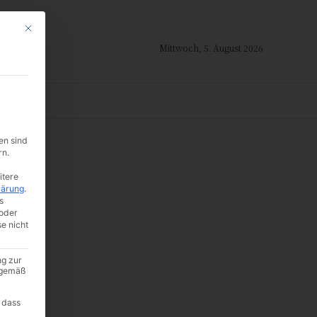
Mit diesem Button wird der Dialog geschlossen. Seine Funktionalität ist i
Mittwoch, 5. August 2026
ION
en sind
rn.
t
itere
lärung
.
s
oder
se nicht
ng zur
A gemäß
 dass