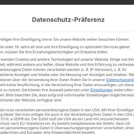
CATHWALK.DE
Datenschutz-Präferenz
Abendland, Alte Messe & katholische Tradition
nötigen Ihre Einwilligung, bevor Sie unsere Website weiter besuchen können.
TE MESSE
GLAUBE
KULTUR
FRÖMMIGKEIT
TRADIT
e unter 16 Jahre alt sind und Ihre Einwilligung zu optionalen Services geben
n, müssen Sie Ihre Erziehungsberechtigten um Erlaubnis bitten.
rwenden Cookies und andere Technologien auf unserer Website. Einige von ihn
iell, während andere uns helfen, diese Website und Ihre Erfahrung zu verbesse
enbezogene Daten können verarbeitet werden (z. B. IP-Adressen), z. B. für
ayCast: Neuer Podcas
alisierte Anzeigen und Inhalte oder die Messung von Anzeigen und Inhalten.
We
ationen über die Verwendung Ihrer Daten finden Sie in unserer
Datenschutzerk
eht keine Verpflichtung, in die Verarbeitung Ihrer Daten einzuwilligen, um diese
on Certamen und
t zu nutzen.
Sie können Ihre Auswahl jederzeit unter
Einstellungen
widerrufen 
en.
Bitte beachten Sie, dass aufgrund individueller Einstellungen möglicherwei
unktionen der Website verfügbar sind.
athwalk
 Services verarbeiten personenbezogene Daten in den USA. Mit Ihrer Einwilligu
g dieser Services willigen Sie auch in die Verarbeitung Ihrer Daten in den US
 (1) lit. a GDPR ein. Der EuGH stuft die USA als ein Land mit unzureichendem
chutz nach EU-Standards ein. Es besteht beispielsweise die Gefahr, dass US-
en personenbezogene Daten in Überwachungsprogrammen verarbeiten, ohne
ropäerinnen und Europäer eine Klagemöglichkeit besteht.