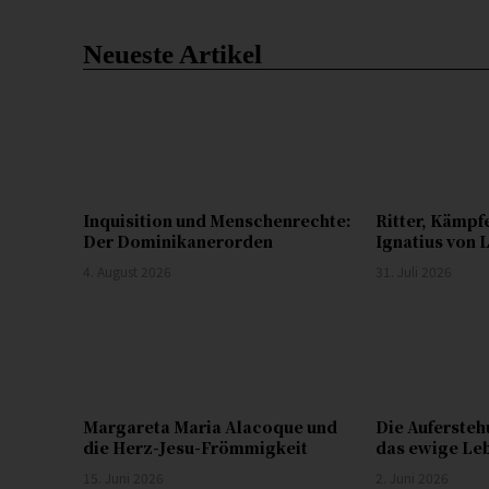
Neueste Artikel
Inquisition und Menschenrechte:
Ritter, Kämpf
Der Dominikanerorden
Ignatius von 
4. August 2026
31. Juli 2026
Margareta Maria Alacoque und
Die Aufersteh
die Herz-Jesu-Frömmigkeit
das ewige Le
15. Juni 2026
2. Juni 2026