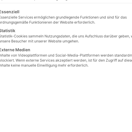
gt eine Liste der Service-Gruppen, für die eine Einwilligung erteilt 
Essenziell
Essenzielle Services ermöglichen grundlegende Funktionen und sind für das
ordnungsgemäße Funktionieren der Website erforderlich.
Statistik
Statistik-Cookies sammeln Nutzungsdaten, die uns Aufschluss darüber geben, 
unsere Besucher mit unserer Website umgehen.
Externe Medien
Inhalte von Videoplattformen und Social-Media-Plattformen werden standard
blockiert. Wenn externe Services akzeptiert werden, ist für den Zugriff auf dies
Inhalte keine manuelle Einwilligung mehr erforderlich.