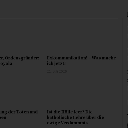
er, Ordensgründer:
Exkommunikation! – Was mache
Loyola
ich jetzt?
21. Juli 2026
ung der Toten und
Ist die Hölle leer? Die
ben
katholische Lehre über die
ewige Verdammnis