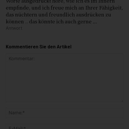
Worte ausgedrückt höre, wie ich es im Innern
empfinde, und ich freue mich an Ihrer Fähigkeit,
das nüchtern und freundlich ausdrücken zu
können .. das könnte ich auch gerne …
Antwort
Kommentieren Sie den Artikel
K
o
N
m
a
m
m
E
e
e