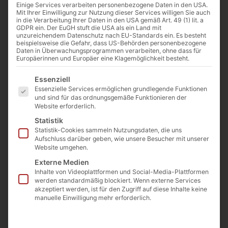
Einige Services verarbeiten personenbezogene Daten in den USA.
Mit Ihrer Einwilligung zur Nutzung dieser Services willigen Sie auch
in die Verarbeitung Ihrer Daten in den USA gemäß Art. 49 (1) lit. a
GDPR ein. Der EuGH stuft die USA als ein Land mit
unzureichendem Datenschutz nach EU-Standards ein. Es besteht
beispielsweise die Gefahr, dass US-Behörden personenbezogene
Von
Cathwalk
Daten in Überwachungsprogrammen verarbeiten, ohne dass für
Europäerinnen und Europäer eine Klagemöglichkeit besteht.
9. Januar 2024
Es folgt eine Liste der Service-Gruppen, für die eine Einwilligu
Essenziell
Essenzielle Services ermöglichen grundlegende Funktionen
und sind für das ordnungsgemäße Funktionieren der
0:00
-:--
Website erforderlich.
Statistik
Statistik-Cookies sammeln Nutzungsdaten, die uns
Wir erleben derzeit den Höhepunkt der
Aufschluss darüber geben, wie unsere Besucher mit unserer
geistigen Katastrophe in der katholischen
Website umgehen.
Kirche, auf die Erzbischof Lefebvre bereits in
Externe Medien
Inhalte von Videoplattformen und Social-Media-Plattformen
den 70er-Jahren hingewiesen hat. In diesem
werden standardmäßig blockiert. Wenn externe Services
akzeptiert werden, ist für den Zugriff auf diese Inhalte keine
Video analysiert Josef Jung, welche Rolle das
manuelle Einwilligung mehr erforderlich.
Zweite Vatikanische Konzil in dieser
Entwicklung gespielt hat. Er spricht über die