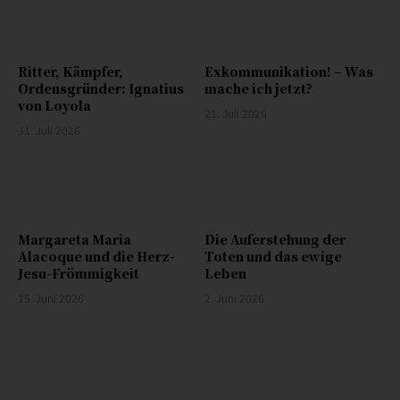
Ritter, Kämpfer,
Exkommunikation! – Was
Ordensgründer: Ignatius
mache ich jetzt?
von Loyola
21. Juli 2026
31. Juli 2026
Margareta Maria
Die Auferstehung der
Alacoque und die Herz-
Toten und das ewige
Jesu-Frömmigkeit
Leben
15. Juni 2026
2. Juni 2026