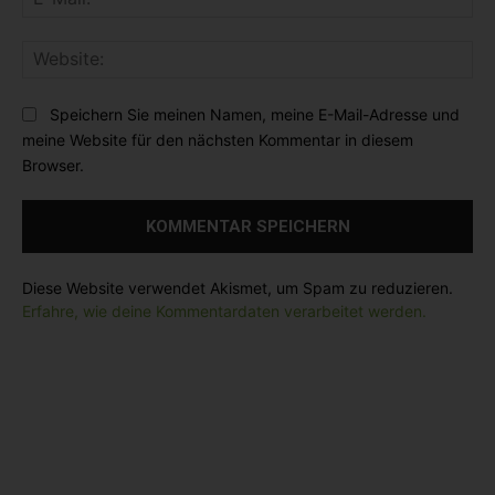
-
n
:
M
t
*
W
a
a
e
i
r
b
l
Speichern Sie meinen Namen, meine E-Mail-Adresse und
:
s
:
meine Website für den nächsten Kommentar in diesem
i
*
Browser.
t
e
:
Diese Website verwendet Akismet, um Spam zu reduzieren.
Erfahre, wie deine Kommentardaten verarbeitet werden.