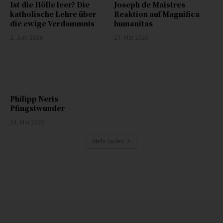
Ist die Hölle leer? Die
Joseph de Maistres
katholische Lehre über
Reaktion auf Magnifica
die ewige Verdammnis
humanitas
2. Juni 2026
27. Mai 2026
Philipp Neris
Pfingstwunder
24. Mai 2026
Mehr laden