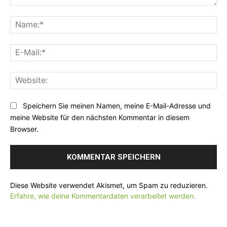
K
o
N
m
a
m
m
E
e
e
-
n
:
M
t
*
W
a
a
e
i
r
b
l
Speichern Sie meinen Namen, meine E-Mail-Adresse und
:
s
:
meine Website für den nächsten Kommentar in diesem
i
*
Browser.
t
e
:
Diese Website verwendet Akismet, um Spam zu reduzieren.
Erfahre, wie deine Kommentardaten verarbeitet werden.