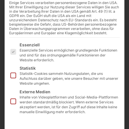
Einige Services verarbeiten personenbezogene Daten in den USA.
Mit Ihrer Einwilligung zur Nutzung dieser Services willigen Sie auch
in die Verarbeitung Ihrer Daten in den USA gemäß Art. 49 (1) lit. a
GDPR ein. Der EuGH stuft die USA als ein Land mit
unzureichendem Datenschutz nach EU-Standards ein. Es besteht
beispielsweise die Gefahr, dass US-Behörden personenbezogene
Daten in Überwachungsprogrammen verarbeiten, ohne dass für
Europäerinnen und Europäer eine Klagemöglichkeit besteht.
Es folgt eine Liste der Service-Gruppen, für die eine Einwilligu
Essenziell
Essenzielle Services ermöglichen grundlegende Funktionen
und sind für das ordnungsgemäße Funktionieren der
Website erforderlich.
Statistik
Statistik-Cookies sammeln Nutzungsdaten, die uns
Aufschluss darüber geben, wie unsere Besucher mit unserer
Website umgehen.
Externe Medien
Inhalte von Videoplattformen und Social-Media-Plattformen
Narziss, Ölgemälde von Caravaggio, 1594–1596, Public domain, via
werden standardmäßig blockiert. Wenn externe Services
Wikimedia Commons
akzeptiert werden, ist für den Zugriff auf diese Inhalte keine
manuelle Einwilligung mehr erforderlich.
Von
Josef Jung