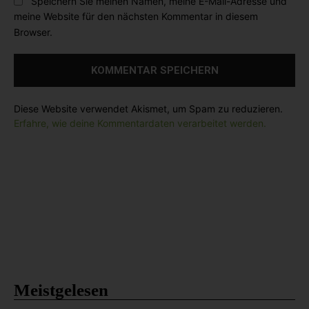
Speichern Sie meinen Namen, meine E-Mail-Adresse und
:
s
:
meine Website für den nächsten Kommentar in diesem
i
*
Browser.
t
e
:
Diese Website verwendet Akismet, um Spam zu reduzieren.
Erfahre, wie deine Kommentardaten verarbeitet werden.
Meistgelesen