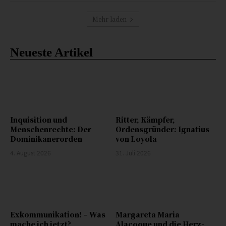
Mehr laden
Neueste Artikel
Inquisition und
Ritter, Kämpfer,
Menschenrechte: Der
Ordensgründer: Ignatius
Dominikanerorden
von Loyola
4. August 2026
31. Juli 2026
Exkommunikation! – Was
Margareta Maria
mache ich jetzt?
Alacoque und die Herz-