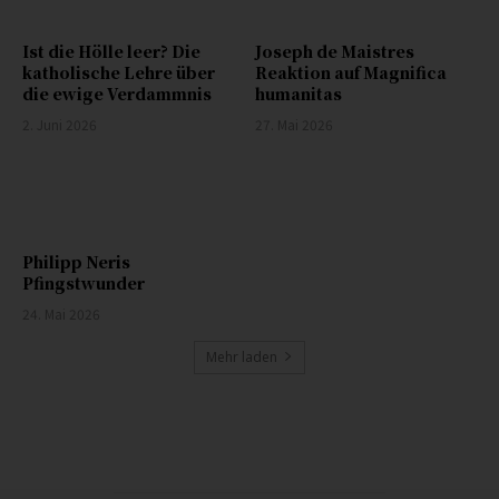
Ist die Hölle leer? Die
Joseph de Maistres
katholische Lehre über
Reaktion auf Magnifica
die ewige Verdammnis
humanitas
2. Juni 2026
27. Mai 2026
Philipp Neris
Pfingstwunder
24. Mai 2026
Mehr laden