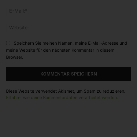
m
m
E
e
e
-
n
:
M
t
*
W
a
a
e
i
r
b
l
Speichern Sie meinen Namen, meine E-Mail-Adresse und
:
s
:
meine Website für den nächsten Kommentar in diesem
i
*
Browser.
t
e
:
Diese Website verwendet Akismet, um Spam zu reduzieren.
Erfahre, wie deine Kommentardaten verarbeitet werden.