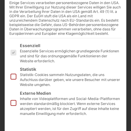
Einige Services verarbeiten personenbezogene Daten in den USA.
Mit Ihrer Einwilligung zur Nutzung dieser Services willigen Sie auch
in die Verarbeitung Ihrer Daten in den USA gemäß Art. 49 (1) lit. a
Bild: Saint Louis médiateur entre le roi d'Angleterre et ses barons,
GDPR ein. Der EuGH stuft die USA als ein Land mit
Georges Rouget, 1820, château de Versailles ( public domain).
unzureichendem Datenschutz nach EU-Standards ein. Es besteht
beispielsweise die Gefahr, dass US-Behörden personenbezogene
Daten in Überwachungsprogrammen verarbeiten, ohne dass für
Europäerinnen und Europäer eine Klagemöglichkeit besteht.
Von
Josef Jung
Es folgt eine Liste der Service-Gruppen, für die eine Einwilligu
Essenziell
25. August 2024
Essenzielle Services ermöglichen grundlegende Funktionen
und sind für das ordnungsgemäße Funktionieren der
Website erforderlich.
Statistik
0:00
-:--
Statistik-Cookies sammeln Nutzungsdaten, die uns
Aufschluss darüber geben, wie unsere Besucher mit unserer
Website umgehen.
„Es gab eine Zeit, wo die Weisheitslehre des
Externe Medien
Evangeliums die Staaten leitete. Gesetze,
Inhalte von Videoplattformen und Social-Media-Plattformen
werden standardmäßig blockiert. Wenn externe Services
Einrichtungen, Volkssitten, alle Ordnungen
akzeptiert werden, ist für den Zugriff auf diese Inhalte keine
und Beziehungen des Staatslebens waren in
manuelle Einwilligung mehr erforderlich.
dieser Zeit von christlicher Klugheit und