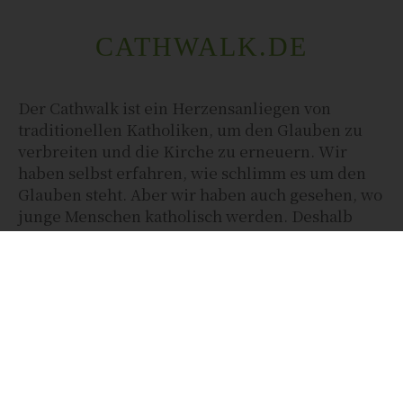
CATHWALK.DE
Der Cathwalk ist ein Herzensanliegen von
traditionellen Katholiken, um den Glauben zu
verbreiten und die Kirche zu erneuern. Wir
haben selbst erfahren, wie schlimm es um den
Glauben steht. Aber wir haben auch gesehen, wo
junge Menschen katholisch werden. Deshalb
setzen wir uns mit ganzer Kraft für die Alte
Messe und die Tradition ein.
Kontakt:
josef-jung@gmx.de
| 0172 699 1297
Cathwalks Social-Media-Kanäle: