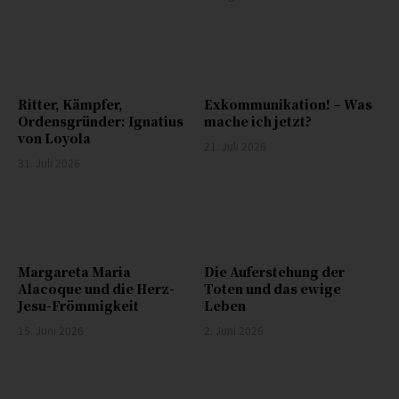
Ritter, Kämpfer,
Exkommunikation! – Was
Ordensgründer: Ignatius
mache ich jetzt?
von Loyola
21. Juli 2026
31. Juli 2026
Margareta Maria
Die Auferstehung der
Alacoque und die Herz-
Toten und das ewige
Jesu-Frömmigkeit
Leben
15. Juni 2026
2. Juni 2026