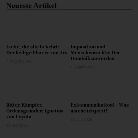
Neueste Artikel
Liebe, die alle bekehrt:
Inquisition und
Der heilige Pfarrer von Ars
Menschenrechte: Der
Dominikanerorden
7. August 2026
4. August 2026
Ritter, Kämpfer,
Exkommunikation! – Was
Ordensgründer: Ignatius
mache ich jetzt?
von Loyola
21. Juli 2026
31. Juli 2026