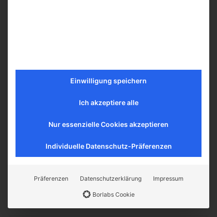
„Der alte und künftige Römische Ritus“ (Dr.
Peter Kwasniewski)
Softcover mit Fadenheftung, 15 x 22 cm, 396
Seiten
Einwilligung speichern
Sprache: Deutsch
ISBN 978-3-9819326-7-6
Ich akzeptiere alle
Für je 29,99 € (versandkostenfrei innerhalb
Nur essenzielle Cookies akzeptieren
Deutschlands
Individuelle Datenschutz-Präferenzen
BUCH BESTELLEN
Präferenzen
Datenschutzerklärung
Impressum
Borlabs Cookie
Kommentieren Sie den Artikel