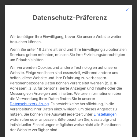
CATHWALK.DE
Mit die
Datenschutz-Präferenz
Neuauflage: Peter
Wir benötigen Ihre Einwilligung, bevor Sie unsere Website weiter
Kwasniewski: Der alte und
besuchen können.
Wenn Sie unter 16 Jahre alt sind und Ihre Einwilligung zu optionalen
künftige römische Ritus
Services geben möchten, müssen Sie Ihre Erziehungsberechtigten
um Erlaubnis bitten.
Wir verwenden Cookies und andere Technologien auf unserer
Website. Einige von ihnen sind essenziell, während andere uns
helfen, diese Website und Ihre Erfahrung zu verbessern.
Personenbezogene Daten können verarbeitet werden (z. B. IP-
Adressen), z. B. für personalisierte Anzeigen und Inhalte oder die
Messung von Anzeigen und Inhalten.
Weitere Informationen über
die Verwendung Ihrer Daten finden Sie in unserer
Datenschutzerklärung
.
Es besteht keine Verpflichtung, in die
Verarbeitung Ihrer Daten einzuwilligen, um dieses Angebot zu
nutzen.
Sie können Ihre Auswahl jederzeit unter
Einstellungen
widerrufen oder anpassen.
Bitte beachten Sie, dass aufgrund
individueller Einstellungen möglicherweise nicht alle Funktionen
der Website verfügbar sind.