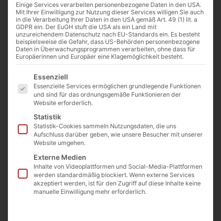
Einige Services verarbeiten personenbezogene Daten in den USA.
Mit Ihrer Einwilligung zur Nutzung dieser Services willigen Sie auch
in die Verarbeitung Ihrer Daten in den USA gemäß Art. 49 (1) lit. a
GDPR ein. Der EuGH stuft die USA als ein Land mit
unzureichendem Datenschutz nach EU-Standards ein. Es besteht
beispielsweise die Gefahr, dass US-Behörden personenbezogene
Daten in Überwachungsprogrammen verarbeiten, ohne dass für
Von
Cathwalk
Europäerinnen und Europäer eine Klagemöglichkeit besteht.
1. Dezember 2024
Es folgt eine Liste der Service-Gruppen, für die eine Einwilligu
Essenziell
Essenzielle Services ermöglichen grundlegende Funktionen
und sind für das ordnungsgemäße Funktionieren der
Website erforderlich.
0:00
-:--
Statistik
Statistik-Cookies sammeln Nutzungsdaten, die uns
Seitdem Paul VI. eine Reihe neuer
Aufschluss darüber geben, wie unsere Besucher mit unserer
Website umgehen.
liturgischer Bücher eingeführt hat, leiden
Externe Medien
gläubige Katholiken unter den
Inhalte von Videoplattformen und Social-Media-Plattformen
werden standardmäßig blockiert. Wenn externe Services
Auswirkungen einer übereilten und
akzeptiert werden, ist für den Zugriff auf diese Inhalte keine
weitreichenden Reform, die durchdrungen
manuelle Einwilligung mehr erforderlich.
ist von Nominalismus, Voluntarismus,