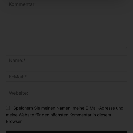
K
o
N
m
a
m
m
E
e
e
-
n
:
M
t
*
W
a
a
e
i
r
b
l
Speichern Sie meinen Namen, meine E-Mail-Adresse und
:
s
:
meine Website für den nächsten Kommentar in diesem
i
*
Browser.
t
e