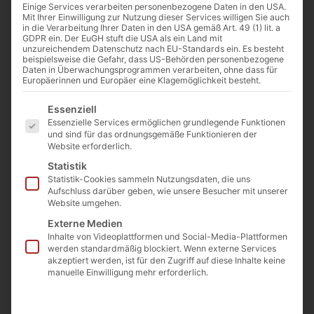
Einige Services verarbeiten personenbezogene Daten in den USA.
Links: Erzbischof Lefebvre (Jim, the Photographer / Flickr) | Rechts:
Mit Ihrer Einwilligung zur Nutzung dieser Services willigen Sie auch
Papst Leo XIV. (Lula Oficial, CC BY-SA 4.0 , via Wikimedia Commons)
in die Verarbeitung Ihrer Daten in den USA gemäß Art. 49 (1) lit. a
GDPR ein. Der EuGH stuft die USA als ein Land mit
unzureichendem Datenschutz nach EU-Standards ein. Es besteht
beispielsweise die Gefahr, dass US-Behörden personenbezogene
Daten in Überwachungsprogrammen verarbeiten, ohne dass für
Von
Josef Jung
Europäerinnen und Europäer eine Klagemöglichkeit besteht.
5. Februar 2026
Es folgt eine Liste der Service-Gruppen, für die eine Einwilligu
Essenziell
Essenzielle Services ermöglichen grundlegende Funktionen
und sind für das ordnungsgemäße Funktionieren der
0:00
-:--
Website erforderlich.
Statistik
Statistik-Cookies sammeln Nutzungsdaten, die uns
Am 2. Februar 2026 erklärte der
Aufschluss darüber geben, wie unsere Besucher mit unserer
Website umgehen.
Generalobere der Priesterbruderschaft St.
Externe Medien
Pius X., Davide Pagliarani, die Bruderschaft
Inhalte von Videoplattformen und Social-Media-Plattformen
beabsichtige, am 1. Juli 2026 Bischöfe zu
werden standardmäßig blockiert. Wenn externe Services
akzeptiert werden, ist für den Zugriff auf diese Inhalte keine
weihen. Die öffentliche Reaktion auf diese
manuelle Einwilligung mehr erforderlich.
Ankündigung war, wie zu erwarten,
ambivalent: Es gab wahlweise, Zustimmung,