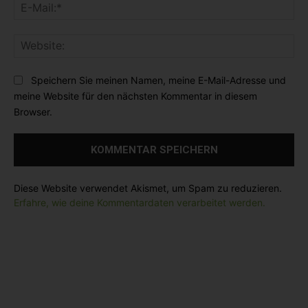
E
e
e
-
n
:
M
t
*
W
a
a
e
i
r
b
l
Speichern Sie meinen Namen, meine E-Mail-Adresse und
:
s
:
meine Website für den nächsten Kommentar in diesem
i
*
Browser.
t
e
:
Diese Website verwendet Akismet, um Spam zu reduzieren.
Erfahre, wie deine Kommentardaten verarbeitet werden.