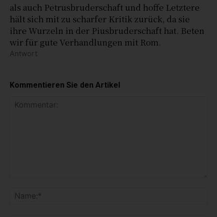
als auch Petrusbruderschaft und hoffe Letztere
hält sich mit zu scharfer Kritik zurück, da sie
ihre Wurzeln in der Piusbruderschaft hat. Beten
wir für gute Verhandlungen mit Rom.
Antwort
Kommentieren Sie den Artikel
K
o
N
m
a
m
m