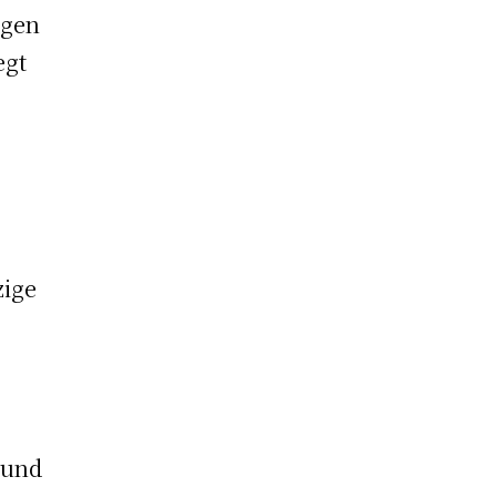
egen
egt
zige
 und