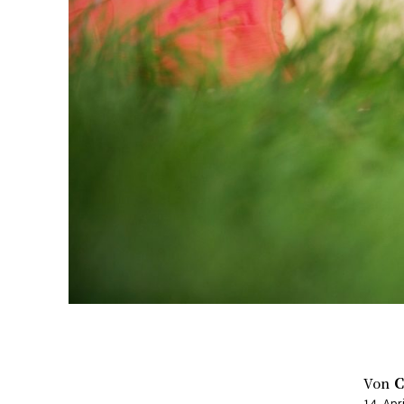
Von
C
14. Apr