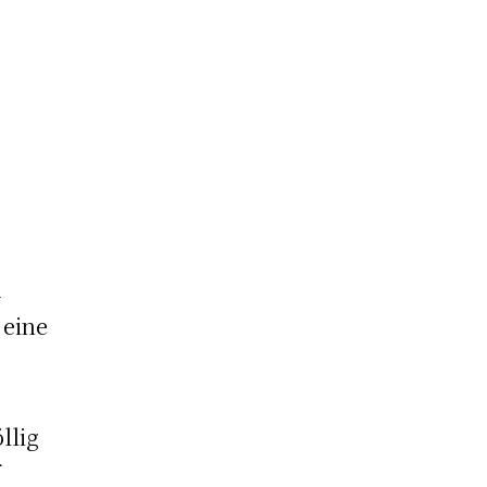
-:--
d
 eine
llig
f