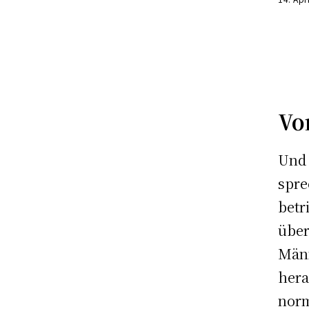
Vo
Und 
spre
betr
übe
Männ
hera
norm