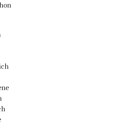
chon
n
ich
gene
h
ch
e