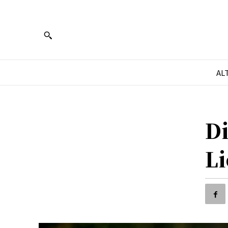
AL
Di
Li