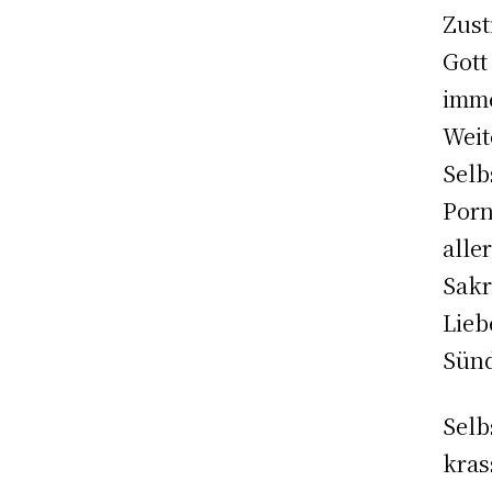
Zust
Gott
imme
Weit
Selb
Porn
alle
Sakr
Lieb
Sünd
Selb
kras