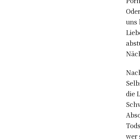
Porn
Oder
uns 
Lieb
abst
Näch
Nach
Selb
die 
Schw
Abso
Tods
wer 