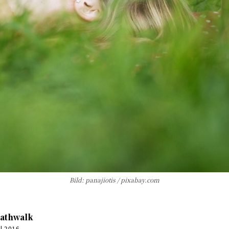
Bild: panajiotis / pixabay.com
athwalk
il 2016