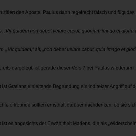
n zitiert den Apostel Paulus dann regelrecht falsch und fügt da
s:
„Vir quidem non debet velare caput, quoniam imago et gloria es
n: „
„Vir quidem,“ ait, „non debet uelare caput, quia imago et glor
reits dargelegt, ist gerade dieser Vers 7 bei Paulus wiederum 
t ist Gratians einleitende Begründung ein indirekter Angriff a
chleierfreunde sollten ernsthaft darüber nachdenken, ob sie si
t ist es angesichts der Erwähltheit Mariens, die als „Widersche