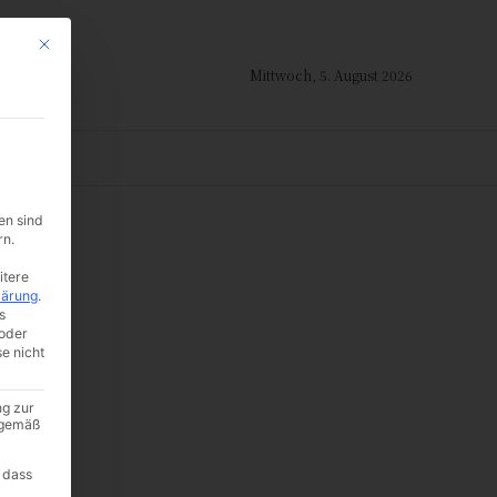
Mit diesem Button wird der Dialog geschlossen. Seine Funktionalität ist i
Mittwoch, 5. August 2026
ION
en sind
rn.
)
itere
lärung
.
s
oder
se nicht
ng zur
A gemäß
 dass