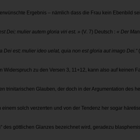
s erwünschte Ergebnis – nämlich dass die Frau kein Ebenbild sei 
t Dei; mulier autem gloria viri est. »
(V. 7) Deutsch :
« Der Mann
ia Dei est; mulier ideo uelat, quia non est gloria aut imago Dei.“
im Widerspruch zu den Versen 3, 11+12, kann also auf keinen Fal
uf den trinitarischen Glauben, der doch in der Argumentation de
ch einem solch verzerrten und von der Tendenz her sogar häreti
in“ des göttlichen Glanzes bezeichnet wird, geradezu blasphemis