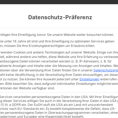
CATHWALK.DE
Datenschutz-Präferenz
Abendland, Alte Messe & katholische Tradition
nötigen Ihre Einwilligung, bevor Sie unsere Website weiter besuchen können.
TE MESSE
GLAUBE
KULTUR
FRÖMMIGKEIT
TRADIT
e unter 16 Jahre alt sind und Ihre Einwilligung zu optionalen Services geben
n, müssen Sie Ihre Erziehungsberechtigten um Erlaubnis bitten.
rwenden Cookies und andere Technologien auf unserer Website. Einige von ihn
iell, während andere uns helfen, diese Website und Ihre Erfahrung zu verbesse
enbezogene Daten können verarbeitet werden (z. B. IP-Adressen), z. B. für
r Mantilla-Wahn (2/3
alisierte Anzeigen und Inhalte oder die Messung von Anzeigen und Inhalten.
We
ationen über die Verwendung Ihrer Daten finden Sie in unserer
Datenschutzerk
eht keine Verpflichtung, in die Verarbeitung Ihrer Daten einzuwilligen, um diese
t zu nutzen.
Sie können Ihre Auswahl jederzeit unter
Einstellungen
widerrufen 
en.
Bitte beachten Sie, dass aufgrund individueller Einstellungen möglicherwei
unktionen der Website verfügbar sind.
 Services verarbeiten personenbezogene Daten in den USA. Mit Ihrer Einwilligu
g dieser Services willigen Sie auch in die Verarbeitung Ihrer Daten in den US
 (1) lit. a GDPR ein. Der EuGH stuft die USA als ein Land mit unzureichendem
chutz nach EU-Standards ein. Es besteht beispielsweise die Gefahr, dass US-
en personenbezogene Daten in Überwachungsprogrammen verarbeiten, ohne
ropäerinnen und Europäer eine Klagemöglichkeit besteht.
he Cathwalk