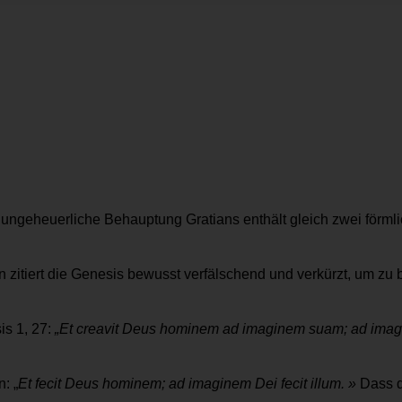
ungeheuerliche Behauptung Gratians enthält gleich zwei förmli
n zitiert die Genesis bewusst verfälschend und verkürzt, um zu
is 1, 27:
„Et creavit Deus hominem ad imaginem suam; ad imagin
n: „
Et fecit Deus hominem; ad imaginem Dei fecit illum. »
Dass d