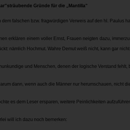
aar“sträubende Gründe für die „Mantilla“
dem falschen bzw. fragwürdigen Verweis auf den hl. Paulus hab
nen erklären einem voller Ernst, Frauen neigten dazu, immerzu
ckt: nämlich Hochmut. Wahre Demut weiß nicht, kann gar nicht
unkundige und Menschen, denen der logische Verstand fehlt, be
arum dann, wenn auch die Männer nur herumschauen, nicht die 
öchte es dem Leser ersparen, weitere Peinlichkeiten aufzufüh
lei will ich dazu noch bemerken: