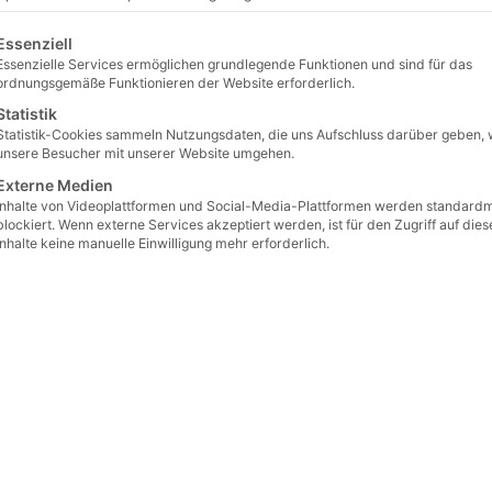
 2016
gt eine Liste der Service-Gruppen, für die eine Einwilligung erteilt 
Essenziell
Essenzielle Services ermöglichen grundlegende Funktionen und sind für das
ordnungsgemäße Funktionieren der Website erforderlich.
Statistik
Statistik-Cookies sammeln Nutzungsdaten, die uns Aufschluss darüber geben, 
unsere Besucher mit unserer Website umgehen.
Externe Medien
 Decretum Gratiani, die Aberkennung der
Inhalte von Videoplattformen und Social-Media-Plattformen werden standard
blockiert. Wenn externe Services akzeptiert werden, ist für den Zugriff auf dies
Inhalte keine manuelle Einwilligung mehr erforderlich.
anna Maria Jüngling
stmodernen Schleierfreunde übersehen, dass der Schleier, wen
n (12. Jh) schrieb:
„
Hec imago Dei est in hom