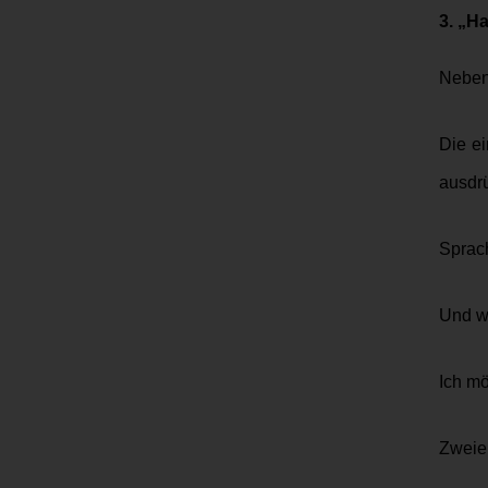
3. „H
Neben 
Die ei
ausdrü
Sprach
Und w
Ich m
Zweier