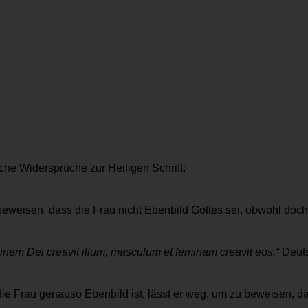
che Widersprüche zur Heiligen Schrift:
 beweisen, dass die Frau nicht Ebenbild Gottes sei, obwohl doch
em Dei creavit illum; masculum et feminam creavit eos.“
Deuts
ie Frau genauso Ebenbild ist, lässt er weg, um zu beweisen, dass 