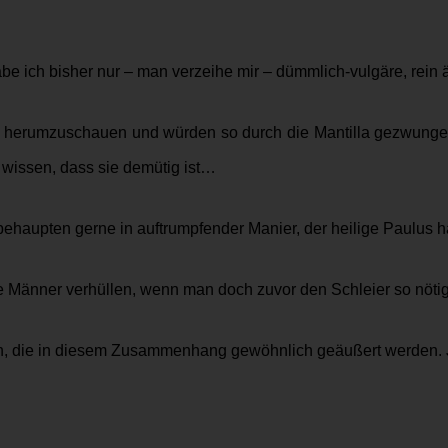
e ich bisher nur – man verzeihe mir – dümmlich-vulgäre, rein ä
 herumzuschauen und würden so durch die Mantilla gezwungen, s
 wissen, dass sie demütig ist…
haupten gerne in auftrumpfender Manier, der heilige Paulus ha
Männer verhüllen, wenn man doch zuvor den Schleier so nötig 
ren, die in diesem Zusammenhang gewöhnlich geäußert werden. 