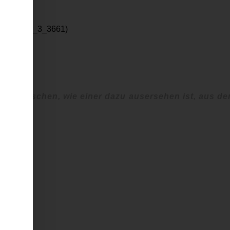
/dc_chapter_3_3661)
 im Menschen, wie einer dazu ausersehen ist, aus de