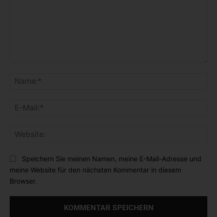
K
o
N
m
a
m
m
E
e
e
-
n
:
M
t
*
W
a
a
e
i
r
b
l
Speichern Sie meinen Namen, meine E-Mail-Adresse und
:
s
:
meine Website für den nächsten Kommentar in diesem
i
*
Browser.
t
e
: