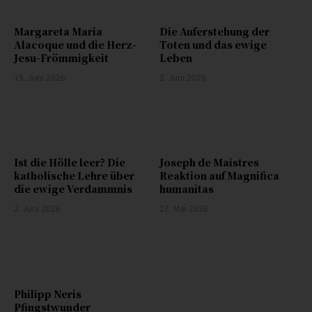
Margareta Maria
Die Auferstehung der
Alacoque und die Herz-
Toten und das ewige
Jesu-Frömmigkeit
Leben
15. Juni 2026
2. Juni 2026
Ist die Hölle leer? Die
Joseph de Maistres
katholische Lehre über
Reaktion auf Magnifica
die ewige Verdammnis
humanitas
2. Juni 2026
27. Mai 2026
Philipp Neris
Pfingstwunder