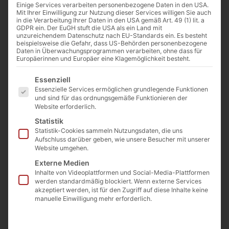
Einige Services verarbeiten personenbezogene Daten in den USA.
Mit Ihrer Einwilligung zur Nutzung dieser Services willigen Sie auch
in die Verarbeitung Ihrer Daten in den USA gemäß Art. 49 (1) lit. a
GDPR ein. Der EuGH stuft die USA als ein Land mit
unzureichendem Datenschutz nach EU-Standards ein. Es besteht
beispielsweise die Gefahr, dass US-Behörden personenbezogene
Daten in Überwachungsprogrammen verarbeiten, ohne dass für
Hochzeitspaar Foto: Flickr / Robert Kintner (CC BY 2.0)
Europäerinnen und Europäer eine Klagemöglichkeit besteht.
Es folgt eine Liste der Service-Gruppen, für die eine Einwilligu
Essenziell
Essenzielle Services ermöglichen grundlegende Funktionen
Von
Cathwalk
und sind für das ordnungsgemäße Funktionieren der
29. Juli 2016
Website erforderlich.
Statistik
Statistik-Cookies sammeln Nutzungsdaten, die uns
Aufschluss darüber geben, wie unsere Besucher mit unserer
0:00
-:--
Website umgehen.
Externe Medien
Inhalte von Videoplattformen und Social-Media-Plattformen
werden standardmäßig blockiert. Wenn externe Services
akzeptiert werden, ist für den Zugriff auf diese Inhalte keine
Von Elise Harris und Anian Christoph
manuelle Einwilligung mehr erforderlich.
Wimmer