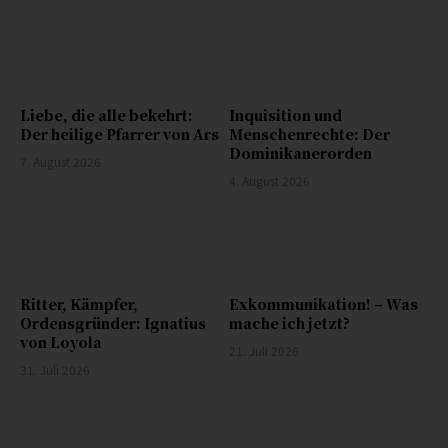
Liebe, die alle bekehrt:
Inquisition und
Der heilige Pfarrer von Ars
Menschenrechte: Der
Dominikanerorden
7. August 2026
4. August 2026
Ritter, Kämpfer,
Exkommunikation! – Was
Ordensgründer: Ignatius
mache ich jetzt?
von Loyola
21. Juli 2026
31. Juli 2026