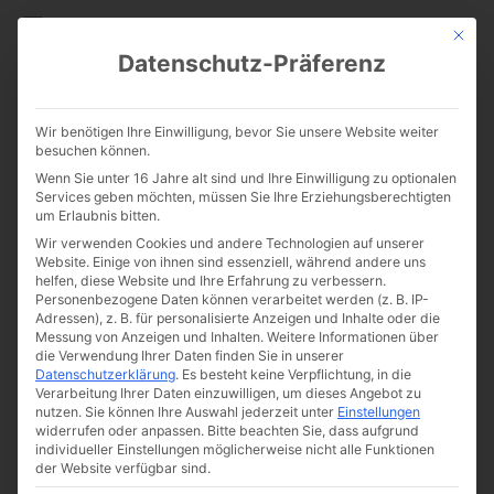
CATHWALK.DE
Mit die
Datenschutz-Präferenz
Katholizität in
Wir benötigen Ihre Einwilligung, bevor Sie unsere Website weiter
Extremsituationen: Die
besuchen können.
Wenn Sie unter 16 Jahre alt sind und Ihre Einwilligung zu optionalen
erstaunliche Geschichte des
Services geben möchten, müssen Sie Ihre Erziehungsberechtigten
um Erlaubnis bitten.
Soldaten Aloys Pappert
Wir verwenden Cookies und andere Technologien auf unserer
Website. Einige von ihnen sind essenziell, während andere uns
helfen, diese Website und Ihre Erfahrung zu verbessern.
Personenbezogene Daten können verarbeitet werden (z. B. IP-
Adressen), z. B. für personalisierte Anzeigen und Inhalte oder die
Messung von Anzeigen und Inhalten.
Weitere Informationen über
die Verwendung Ihrer Daten finden Sie in unserer
Datenschutzerklärung
.
Es besteht keine Verpflichtung, in die
Verarbeitung Ihrer Daten einzuwilligen, um dieses Angebot zu
nutzen.
Sie können Ihre Auswahl jederzeit unter
Einstellungen
Von
Cathwalk
widerrufen oder anpassen.
Bitte beachten Sie, dass aufgrund
individueller Einstellungen möglicherweise nicht alle Funktionen
10. März 2017
der Website verfügbar sind.