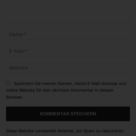
K
o
N
m
a
m
m
E
e
e
-
n
:
M
t
*
W
a
a
e
i
r
b
l
Speichern Sie meinen Namen, meine E-Mail-Adresse und
:
s
:
meine Website für den nächsten Kommentar in diesem
i
*
Browser.
t
e
:
Diese Website verwendet Akismet, um Spam zu reduzieren.