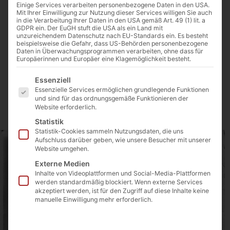
Einige Services verarbeiten personenbezogene Daten in den USA.
Mit Ihrer Einwilligung zur Nutzung dieser Services willigen Sie auch
in die Verarbeitung Ihrer Daten in den USA gemäß Art. 49 (1) lit. a
0:00
-:--
GDPR ein. Der EuGH stuft die USA als ein Land mit
unzureichendem Datenschutz nach EU-Standards ein. Es besteht
beispielsweise die Gefahr, dass US-Behörden personenbezogene
Daten in Überwachungsprogrammen verarbeiten, ohne dass für
Europäerinnen und Europäer eine Klagemöglichkeit besteht.
Bewegendes Zeitzeugnis, wie ein
Es folgt eine Liste der Service-Gruppen, für die eine Einwilligu
katholischer Soldat der Wehrmacht
Essenziell
Essenzielle Services ermöglichen grundlegende Funktionen
mit der Hilfe Gottes
die Reise in das
und sind für das ordnungsgemäße Funktionieren der
Website erforderlich.
Herz der Finsternis überlebte
Statistik
Statistik-Cookies sammeln Nutzungsdaten, die uns
Aufschluss darüber geben, wie unsere Besucher mit unserer
Website umgehen.
Externe Medien
Inhalte von Videoplattformen und Social-Media-Plattformen
werden standardmäßig blockiert. Wenn externe Services
akzeptiert werden, ist für den Zugriff auf diese Inhalte keine
manuelle Einwilligung mehr erforderlich.