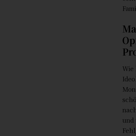
Fami
Ma
Op
Pr
Wie 
Ideo
Monr
schö
nach
und 
Fehl