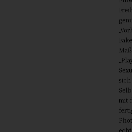
Frei
genü
„Vor
Fake
Maßs
„Pla
Sexu
sich
Selb
mit 
fert
Phot
echt