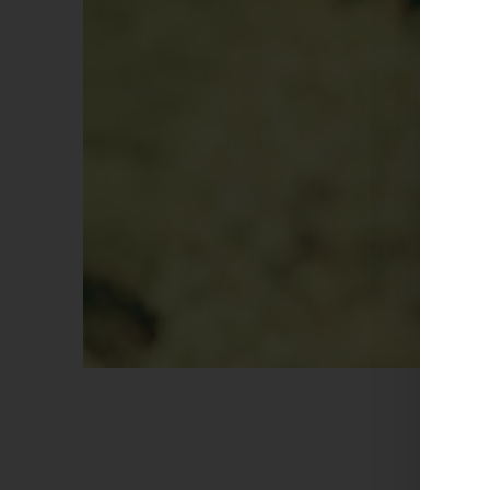
Von
J
11. Jul