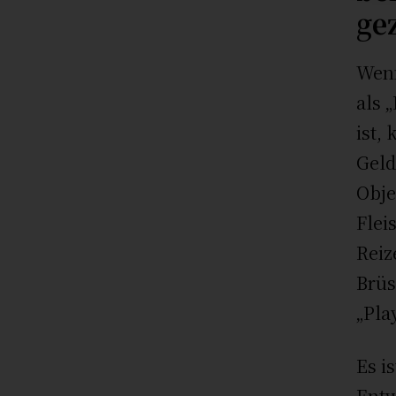
ge
Wenn
als 
ist,
Geld
Obje
Flei
Reiz
Brüs
„Pla
Es i
Entw