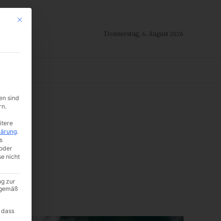
Mit diesem Button wird der Dialog geschlossen. Seine Funktionalität ist i
Donnerstag, 6. August 2026
ION
en sind
rn.
tt
itere
lärung
.
s
oder
se nicht
ng zur
A gemäß
 dass