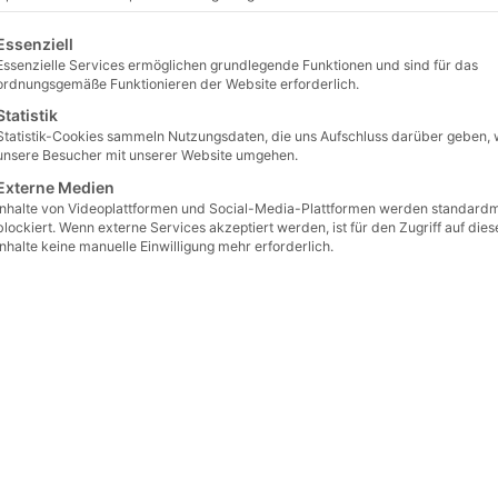
gt eine Liste der Service-Gruppen, für die eine Einwilligung erteilt 
Essenziell
Essenzielle Services ermöglichen grundlegende Funktionen und sind für das
ordnungsgemäße Funktionieren der Website erforderlich.
Statistik
Statistik-Cookies sammeln Nutzungsdaten, die uns Aufschluss darüber geben, 
unsere Besucher mit unserer Website umgehen.
Externe Medien
Inhalte von Videoplattformen und Social-Media-Plattformen werden standard
blockiert. Wenn externe Services akzeptiert werden, ist für den Zugriff auf dies
Inhalte keine manuelle Einwilligung mehr erforderlich.