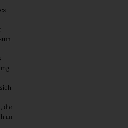
 es
t
 zum
s
nung
sich
, die
ch an