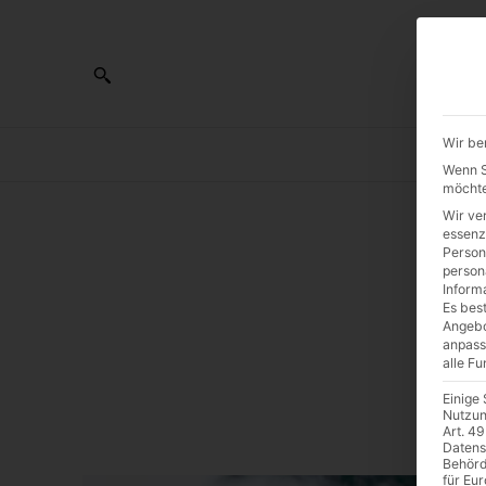
Wir be
AL
Wenn Si
möchte
Wir ve
essenz
Person
Ka
person
Inform
Es best
P
Angebo
anpass
alle F
Einige
Nutzun
Art. 49
Datens
Behörd
für Eu