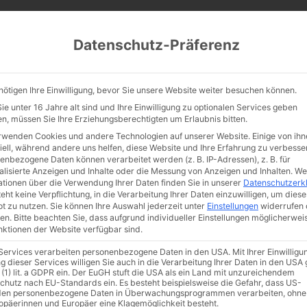
CATHWALK.DE
Datenschutz-Präferenz
Abendland, Alte Messe & katholische Tradition
nötigen Ihre Einwilligung, bevor Sie unsere Website weiter besuchen können.
TE MESSE
GLAUBE
KULTUR
FRÖMMIGKEIT
TRADIT
e unter 16 Jahre alt sind und Ihre Einwilligung zu optionalen Services geben
n, müssen Sie Ihre Erziehungsberechtigten um Erlaubnis bitten.
rwenden Cookies und andere Technologien auf unserer Website. Einige von ihn
iell, während andere uns helfen, diese Website und Ihre Erfahrung zu verbesse
enbezogene Daten können verarbeitet werden (z. B. IP-Adressen), z. B. für
tholische Männer sta
alisierte Anzeigen und Inhalte oder die Messung von Anzeigen und Inhalten.
We
ationen über die Verwendung Ihrer Daten finden Sie in unserer
Datenschutzerk
eht keine Verpflichtung, in die Verarbeitung Ihrer Daten einzuwilligen, um diese
layboy-Männer
t zu nutzen.
Sie können Ihre Auswahl jederzeit unter
Einstellungen
widerrufen 
en.
Bitte beachten Sie, dass aufgrund individueller Einstellungen möglicherwei
unktionen der Website verfügbar sind.
 Services verarbeiten personenbezogene Daten in den USA. Mit Ihrer Einwilligu
g dieser Services willigen Sie auch in die Verarbeitung Ihrer Daten in den US
 (1) lit. a GDPR ein. Der EuGH stuft die USA als ein Land mit unzureichendem
chutz nach EU-Standards ein. Es besteht beispielsweise die Gefahr, dass US-
en personenbezogene Daten in Überwachungsprogrammen verarbeiten, ohne
ropäerinnen und Europäer eine Klagemöglichkeit besteht.