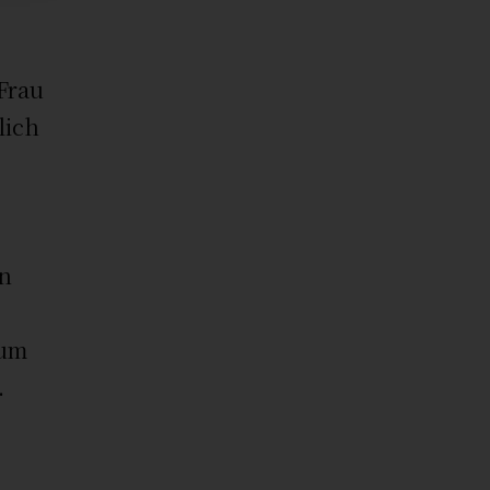
Frau
lich
en
zum
.