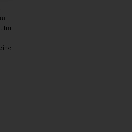
,
au
g. Im
 eine
r