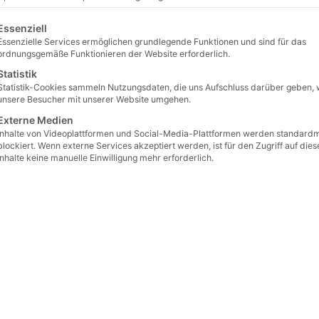
gt eine Liste der Service-Gruppen, für die eine Einwilligung erteilt 
Essenziell
Essenzielle Services ermöglichen grundlegende Funktionen und sind für das
ordnungsgemäße Funktionieren der Website erforderlich.
Statistik
Statistik-Cookies sammeln Nutzungsdaten, die uns Aufschluss darüber geben, 
unsere Besucher mit unserer Website umgehen.
Externe Medien
Inhalte von Videoplattformen und Social-Media-Plattformen werden standard
blockiert. Wenn externe Services akzeptiert werden, ist für den Zugriff auf dies
Inhalte keine manuelle Einwilligung mehr erforderlich.