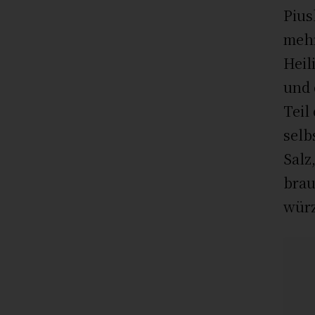
Pius
mehr
Heil
und 
Teil
selb
Salz
brau
wür