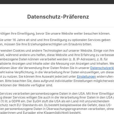
CATHWALK.DE
Datenschutz-Präferenz
Abendland, Alte Messe & katholische Tradition
nötigen Ihre Einwilligung, bevor Sie unsere Website weiter besuchen können.
TE MESSE
GLAUBE
KULTUR
FRÖMMIGKEIT
TRADIT
e unter 16 Jahre alt sind und Ihre Einwilligung zu optionalen Services geben
n, müssen Sie Ihre Erziehungsberechtigten um Erlaubnis bitten.
rwenden Cookies und andere Technologien auf unserer Website. Einige von ihn
iell, während andere uns helfen, diese Website und Ihre Erfahrung zu verbesse
enbezogene Daten können verarbeitet werden (z. B. IP-Adressen), z. B. für
in erstes Mal … Pius
alisierte Anzeigen und Inhalte oder die Messung von Anzeigen und Inhalten.
We
ationen über die Verwendung Ihrer Daten finden Sie in unserer
Datenschutzerk
eht keine Verpflichtung, in die Verarbeitung Ihrer Daten einzuwilligen, um diese
t zu nutzen.
Sie können Ihre Auswahl jederzeit unter
Einstellungen
widerrufen 
en.
Bitte beachten Sie, dass aufgrund individueller Einstellungen möglicherwei
unktionen der Website verfügbar sind.
 Services verarbeiten personenbezogene Daten in den USA. Mit Ihrer Einwilligu
g dieser Services willigen Sie auch in die Verarbeitung Ihrer Daten in den US
 (1) lit. a GDPR ein. Der EuGH stuft die USA als ein Land mit unzureichendem
chutz nach EU-Standards ein. Es besteht beispielsweise die Gefahr, dass US-
en personenbezogene Daten in Überwachungsprogrammen verarbeiten, ohne
ropäerinnen und Europäer eine Klagemöglichkeit besteht.