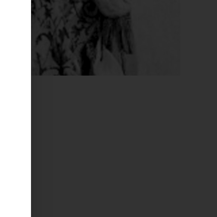
-:--
nns
ls