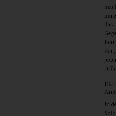
mach
muss
das 
Gege
heut
Zeit
jede
Grün
Die 
Amt
In d
Selb