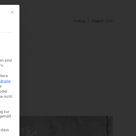
Mit diesem Button wird der Dialog geschlossen. Seine Funktionalität ist i
Freitag, 7. August 2026
ION
en sind
rn.
itere
lärung
.
s
oder
se nicht
ng zur
A gemäß
 dass