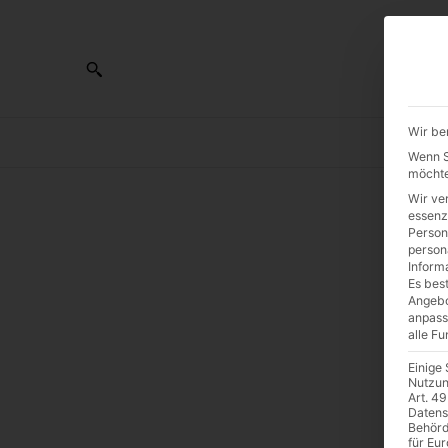
Wir be
AL
Wenn Si
möchte
Wir ve
essenz
Person
Me
person
Inform
Es best
Angebo
anpass
alle F
Einige
Nutzun
Art. 49
Datens
Behörd
für Eu