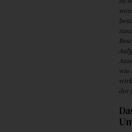
zu s
werd
best
zus
Besc
Aufg
Anze
wie 
wirk
der 
Da
Um