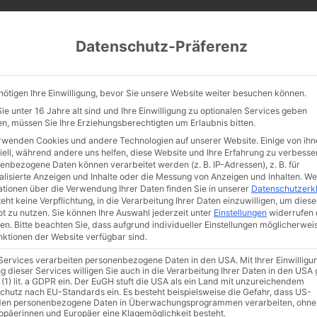
CATHWALK.DE
Datenschutz-Präferenz
Abendland, Alte Messe & katholische Tradition
nötigen Ihre Einwilligung, bevor Sie unsere Website weiter besuchen können.
TE MESSE
GLAUBE
KULTUR
FRÖMMIGKEIT
TRADIT
e unter 16 Jahre alt sind und Ihre Einwilligung zu optionalen Services geben
n, müssen Sie Ihre Erziehungsberechtigten um Erlaubnis bitten.
rwenden Cookies und andere Technologien auf unserer Website. Einige von ihn
iell, während andere uns helfen, diese Website und Ihre Erfahrung zu verbesse
enbezogene Daten können verarbeitet werden (z. B. IP-Adressen), z. B. für
erk Gottes oder
alisierte Anzeigen und Inhalte oder die Messung von Anzeigen und Inhalten.
We
ationen über die Verwendung Ihrer Daten finden Sie in unserer
Datenschutzerk
eht keine Verpflichtung, in die Verarbeitung Ihrer Daten einzuwilligen, um diese
rchenstasi? – Das
t zu nutzen.
Sie können Ihre Auswahl jederzeit unter
Einstellungen
widerrufen 
en.
Bitte beachten Sie, dass aufgrund individueller Einstellungen möglicherwei
unktionen der Website verfügbar sind.
Sodalitium Pianum“
 Services verarbeiten personenbezogene Daten in den USA. Mit Ihrer Einwilligu
g dieser Services willigen Sie auch in die Verarbeitung Ihrer Daten in den US
 (1) lit. a GDPR ein. Der EuGH stuft die USA als ein Land mit unzureichendem
909-1921)
chutz nach EU-Standards ein. Es besteht beispielsweise die Gefahr, dass US-
en personenbezogene Daten in Überwachungsprogrammen verarbeiten, ohne
ropäerinnen und Europäer eine Klagemöglichkeit besteht.