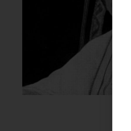
Von
J
24. Se