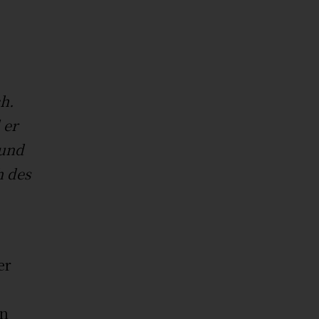
ch.
 er
 und
h des
er
in