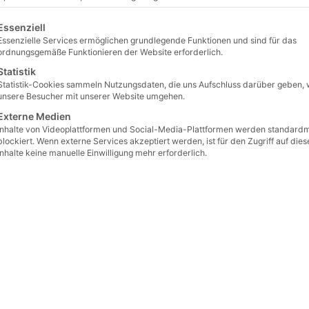
gt eine Liste der Service-Gruppen, für die eine Einwilligung erteilt 
Essenziell
Essenzielle Services ermöglichen grundlegende Funktionen und sind für das
ordnungsgemäße Funktionieren der Website erforderlich.
Statistik
Statistik-Cookies sammeln Nutzungsdaten, die uns Aufschluss darüber geben, 
unsere Besucher mit unserer Website umgehen.
Externe Medien
Inhalte von Videoplattformen und Social-Media-Plattformen werden standard
blockiert. Wenn externe Services akzeptiert werden, ist für den Zugriff auf dies
Inhalte keine manuelle Einwilligung mehr erforderlich.