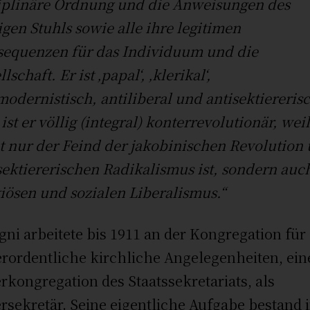
iplinäre Ordnung und die Anweisungen des
igen Stuhls sowie alle ihre legitimen
equenzen für das Individuum und die
lschaft. Er ist ‚papal‘, ‚klerikal‘,
modernistisch, antiliberal und antisektiereris
 ist er völlig (integral) konterrevolutionär, weil
t nur der Feind der jakobinischen Revolution
sektiererischen Radikalismus ist, sondern auc
giösen und sozialen Liberalismus.“
gni arbeitete bis 1911 an der Kongregation für
rordentliche kirchliche Angelegenheiten, ein
rkongregation des Staatssekretariats, als
rsekretär. Seine eigentliche Aufgabe bestand 