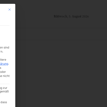
Mit diesem Button wird der Dialog geschlossen. Seine Funktionalität ist i
Mittwoch, 5. August 2026
ION
en sind
rn.
itere
lärung
.
s
oder
se nicht
ng zur
A gemäß
 dass