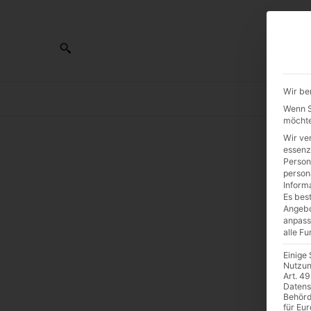
Wir be
AL
Wenn Si
möchte
Wir ve
essenz
Person
W
person
Inform
Es best
Ki
Angebo
anpass
alle F
„
Einige
Nutzun
Art. 49
(1
Datens
Behörd
für Eu