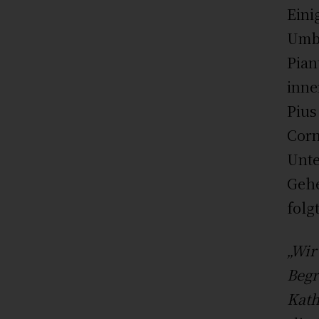
Eini
Umbe
Pian
inne
Pius
Corn
Unte
Gehe
folgt
„Wir
Begr
Kath