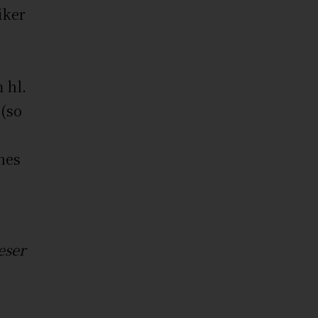
iker
 hl.
 (so
nes
eser