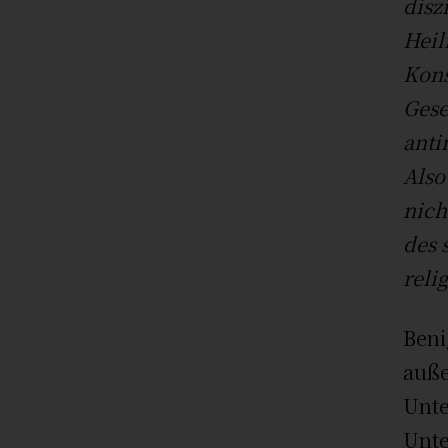
disz
Heil
Kons
Gesel
anti
Also
nich
des 
reli
Beni
auße
Unte
Unte