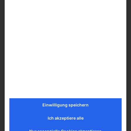
Sie sehen gerade einen
Platzhalterinhalt von
YouTube
. Um
auf den eigentlichen Inhalt
zuzugreifen, klicken Sie auf die
Schaltfläche unten. Bitte beachten Sie,
dass dabei Daten an Drittanbieter
weitergegeben werden.
Mehr Informationen
Inhalt entsperren
Erforderlichen Service
akzeptieren und Inhalte
entsperren
Einwilligung speichern
Ich akzeptiere alle