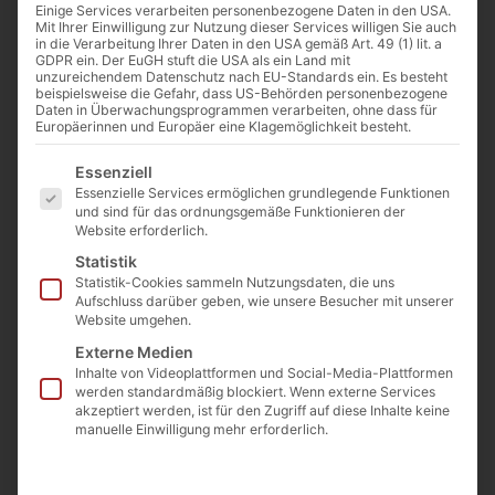
Einige Services verarbeiten personenbezogene Daten in den USA.
Mit Ihrer Einwilligung zur Nutzung dieser Services willigen Sie auch
in die Verarbeitung Ihrer Daten in den USA gemäß Art. 49 (1) lit. a
Alte Messe in Chartres | Bild: Latin Mass Society | flickr.com
GDPR ein. Der EuGH stuft die USA als ein Land mit
(https://bit.ly/3i35LMw) | Lizenz: CC BY-NC 2.0
unzureichendem Datenschutz nach EU-Standards ein. Es besteht
(https://creativecommons.org/licenses/by-nc/2.0/)
beispielsweise die Gefahr, dass US-Behörden personenbezogene
Daten in Überwachungsprogrammen verarbeiten, ohne dass für
Europäerinnen und Europäer eine Klagemöglichkeit besteht.
Es folgt eine Liste der Service-Gruppen, für die eine Einwilligu
Essenziell
Von
Josef Jung
Essenzielle Services ermöglichen grundlegende Funktionen
18. Dezember 2021
und sind für das ordnungsgemäße Funktionieren der
Website erforderlich.
Statistik
Statistik-Cookies sammeln Nutzungsdaten, die uns
0:00
-:--
Aufschluss darüber geben, wie unsere Besucher mit unserer
Website umgehen.
„Sagten Sie, Sie haben einen T-Rex?“ – Diese
Externe Medien
Inhalte von Videoplattformen und Social-Media-Plattformen
Frage lässt eine Paläontologin im Film
werden standardmäßig blockiert. Wenn externe Services
akzeptiert werden, ist für den Zugriff auf diese Inhalte keine
„Jurassic Park“ genauso staunen wie
manuelle Einwilligung mehr erforderlich.
moderne Theologen, die zum ersten Mal
erleben, dass es die Alte Messe noch gibt.