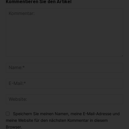
Kommentieren Sie den Artikel
K
o
N
m
a
m
m
E
e
e
-
n
:
M
t
*
W
a
a
e
i
r
b
l
Speichern Sie meinen Namen, meine E-Mail-Adresse und
:
s
:
meine Website für den nächsten Kommentar in diesem
i
*
Browser.
t