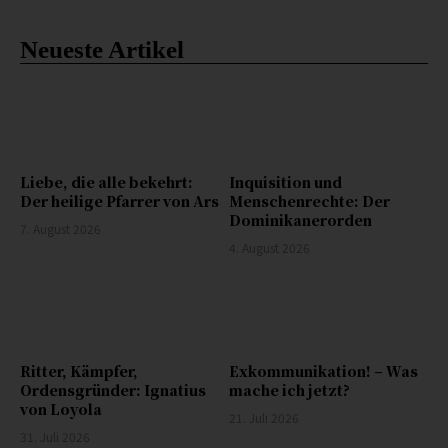
Neueste Artikel
Liebe, die alle bekehrt:
Inquisition und
Der heilige Pfarrer von Ars
Menschenrechte: Der
Dominikanerorden
7. August 2026
4. August 2026
Ritter, Kämpfer,
Exkommunikation! – Was
Ordensgründer: Ignatius
mache ich jetzt?
von Loyola
21. Juli 2026
31. Juli 2026