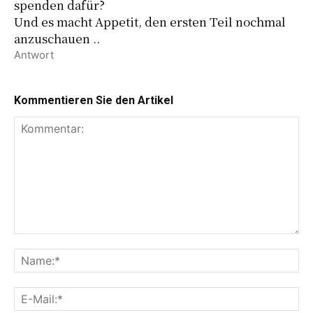
spenden dafür?
Und es macht Appetit, den ersten Teil nochmal
anzuschauen ..
Antwort
Kommentieren Sie den Artikel
K
o
N
m
a
m
m
E
e
e
-