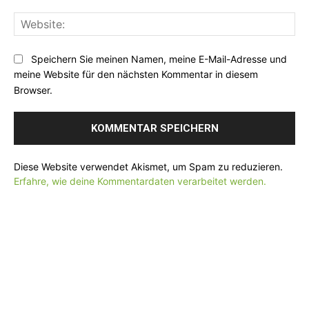
n
:
M
t
*
W
a
a
e
i
r
b
l
Speichern Sie meinen Namen, meine E-Mail-Adresse und
:
s
:
meine Website für den nächsten Kommentar in diesem
i
*
Browser.
t
e
:
Diese Website verwendet Akismet, um Spam zu reduzieren.
Erfahre, wie deine Kommentardaten verarbeitet werden.