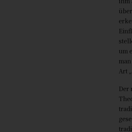
ihm 
über
erke
Einf
stel
um e
man 
Art 
Der 
Theo
trad
gese
trad