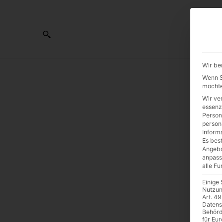
Wir be
AL
Wenn Si
möchte
Wir ve
essenz
Person
K
person
Inform
Es best
u
Angebo
anpass
alle F
An
Einige
Nutzun
Art. 49
d
Datens
Behörd
für Eu