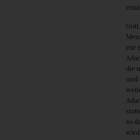
zusa
Gott
Mens
zur 
Adam
die 
und 
weit
Adam
stat
so d
wird