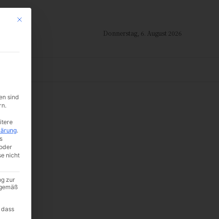
Mit diesem Button wird der Dialog geschlossen. Seine Funktionalität ist i
Donnerstag, 6. August 2026
ION
en sind
rn.
itere
lärung
.
s
oder
se nicht
)
ng zur
A gemäß
e
 dass