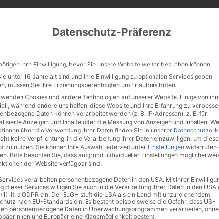
CATHWALK.DE
Datenschutz-Präferenz
Abendland, Alte Messe & katholische Tradition
nötigen Ihre Einwilligung, bevor Sie unsere Website weiter besuchen können.
TE MESSE
GLAUBE
KULTUR
FRÖMMIGKEIT
TRADIT
e unter 16 Jahre alt sind und Ihre Einwilligung zu optionalen Services geben
n, müssen Sie Ihre Erziehungsberechtigten um Erlaubnis bitten.
rwenden Cookies und andere Technologien auf unserer Website. Einige von ihn
iell, während andere uns helfen, diese Website und Ihre Erfahrung zu verbesse
enbezogene Daten können verarbeitet werden (z. B. IP-Adressen), z. B. für
arl Rahner und der
alisierte Anzeigen und Inhalte oder die Messung von Anzeigen und Inhalten.
We
ationen über die Verwendung Ihrer Daten finden Sie in unserer
Datenschutzerk
eht keine Verpflichtung, in die Verarbeitung Ihrer Daten einzuwilligen, um diese
nausgesprochene
t zu nutzen.
Sie können Ihre Auswahl jederzeit unter
Einstellungen
widerrufen 
en.
Bitte beachten Sie, dass aufgrund individueller Einstellungen möglicherwei
unktionen der Website verfügbar sind.
satz (eines Großteils
 Services verarbeiten personenbezogene Daten in den USA. Mit Ihrer Einwilligu
g dieser Services willigen Sie auch in die Verarbeitung Ihrer Daten in den US
 (1) lit. a GDPR ein. Der EuGH stuft die USA als ein Land mit unzureichendem
er modernen Theologi
chutz nach EU-Standards ein. Es besteht beispielsweise die Gefahr, dass US-
en personenbezogene Daten in Überwachungsprogrammen verarbeiten, ohne
ropäerinnen und Europäer eine Klagemöglichkeit besteht.