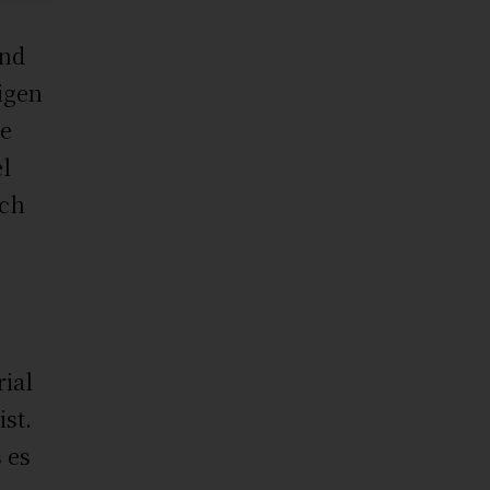
und
igen
de
el
uch
ial
ist.
 es