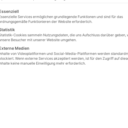
gt eine Liste der Service-Gruppen, für die eine Einwilligung erteilt 
Essenziell
Essenzielle Services ermöglichen grundlegende Funktionen und sind für das
ordnungsgemäße Funktionieren der Website erforderlich.
Statistik
Statistik-Cookies sammeln Nutzungsdaten, die uns Aufschluss darüber geben, 
unsere Besucher mit unserer Website umgehen.
Externe Medien
Inhalte von Videoplattformen und Social-Media-Plattformen werden standard
blockiert. Wenn externe Services akzeptiert werden, ist für den Zugriff auf dies
Inhalte keine manuelle Einwilligung mehr erforderlich.