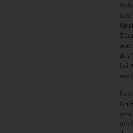
Rahn
Jahr
Spir
Thom
oder
des 
bei 
wer
Es i
Größ
verö
Ich 