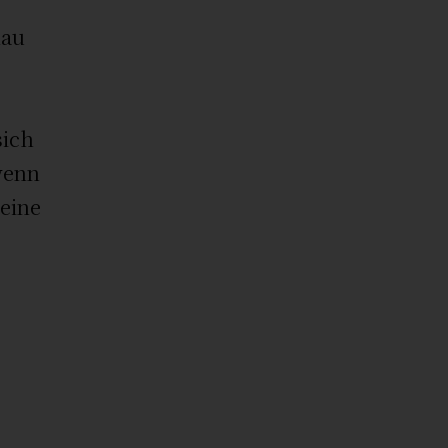
n
nau
sich
wenn
 eine