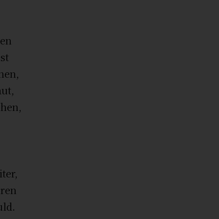
den
st
hen,
ut,
chen,
ter,
ren
ld.