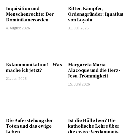
Inquisition und
Ritter, Kämpfer,
Menschenrechte: Der
Ordensgründer: Ignatius
Dominikanerorden
von Loyola
4. August 2026
31. Juli 2026
Exkommunikation! – Was
Margareta Maria
mache ich jetzt?
Alacoque und die Herz-
Jesu-Frömmigkeit
21. Juli 2026
15. Juni 2026
Die Auferstehung der
Ist die Hölle leer? Die
Toten und das ewige
katholische Lehre über
Leben
die ewige Verdammnis