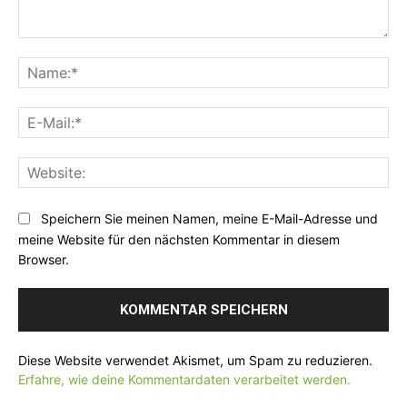
K
o
N
m
a
m
m
E
e
e
-
n
:
M
t
*
W
a
a
e
i
r
b
l
Speichern Sie meinen Namen, meine E-Mail-Adresse und
:
s
:
meine Website für den nächsten Kommentar in diesem
i
*
Browser.
t
e
:
Diese Website verwendet Akismet, um Spam zu reduzieren.
Erfahre, wie deine Kommentardaten verarbeitet werden.