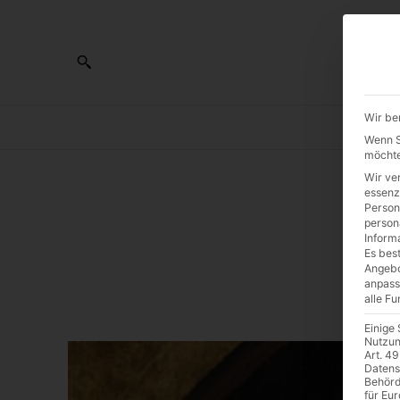
Wir be
AL
Wenn Si
möchte
Wir ve
essenz
Person
De
person
Inform
Es best
Angebo
anpass
alle F
Einige
Nutzun
Art. 49
Datens
Behörd
für Eu