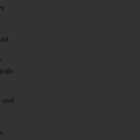
es
t
n
ist
e
große
g und
n
n.