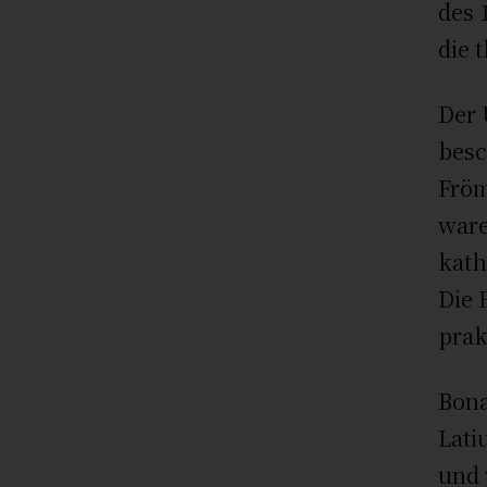
des 
die 
Der 
besc
Fröm
ware
kath
Die 
prak
Bona
Lati
und 