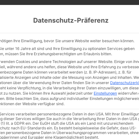
CATHWALK.DE
Datenschutz-Präferenz
Abendland, Alte Messe & katholische Tradition
nötigen Ihre Einwilligung, bevor Sie unsere Website weiter besuchen können.
TE MESSE
GLAUBE
KULTUR
FRÖMMIGKEIT
TRADIT
e unter 16 Jahre alt sind und Ihre Einwilligung zu optionalen Services geben
n, müssen Sie Ihre Erziehungsberechtigten um Erlaubnis bitten.
rwenden Cookies und andere Technologien auf unserer Website. Einige von ihn
iell, während andere uns helfen, diese Website und Ihre Erfahrung zu verbesse
enbezogene Daten können verarbeitet werden (z. B. IP-Adressen), z. B. für
r heilige Bonaventur
alisierte Anzeigen und Inhalte oder die Messung von Anzeigen und Inhalten.
We
ationen über die Verwendung Ihrer Daten finden Sie in unserer
Datenschutzerk
eht keine Verpflichtung, in die Verarbeitung Ihrer Daten einzuwilligen, um diese
t zu nutzen.
Sie können Ihre Auswahl jederzeit unter
Einstellungen
widerrufen 
en.
Bitte beachten Sie, dass aufgrund individueller Einstellungen möglicherwei
unktionen der Website verfügbar sind.
 Services verarbeiten personenbezogene Daten in den USA. Mit Ihrer Einwilligu
g dieser Services willigen Sie auch in die Verarbeitung Ihrer Daten in den US
 (1) lit. a GDPR ein. Der EuGH stuft die USA als ein Land mit unzureichendem
chutz nach EU-Standards ein. Es besteht beispielsweise die Gefahr, dass US-
en personenbezogene Daten in Überwachungsprogrammen verarbeiten, ohne
ropäerinnen und Europäer eine Klagemöglichkeit besteht.