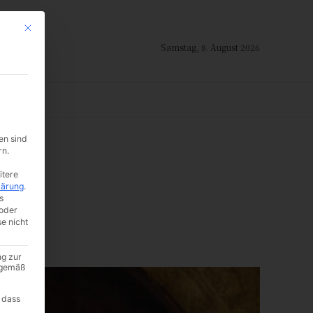
Mit diesem Button wird der Dialog geschlossen. Seine Funktionalität ist i
Samstag, 8. August 2026
ION
en sind
rn.
a
itere
lärung
.
s
oder
se nicht
ng zur
A gemäß
 dass