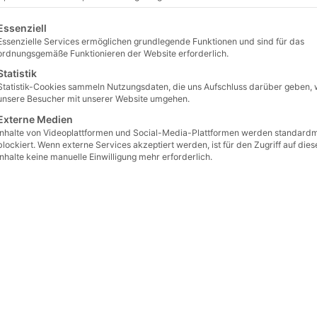
gt eine Liste der Service-Gruppen, für die eine Einwilligung erteilt 
Essenziell
Essenzielle Services ermöglichen grundlegende Funktionen und sind für das
ordnungsgemäße Funktionieren der Website erforderlich.
Statistik
Statistik-Cookies sammeln Nutzungsdaten, die uns Aufschluss darüber geben, 
unsere Besucher mit unserer Website umgehen.
Externe Medien
Inhalte von Videoplattformen und Social-Media-Plattformen werden standard
blockiert. Wenn externe Services akzeptiert werden, ist für den Zugriff auf dies
Inhalte keine manuelle Einwilligung mehr erforderlich.