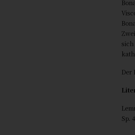
Bona
Visc
Bona
Zwei
sich
kath
Der 
Lite
Lemm
Sp. 4