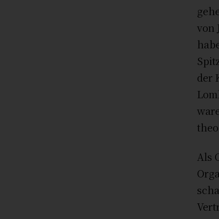
gehe
von 
habe
Spit
der 
Lomb
ware
theo
Als 
Orga
scha
Vert