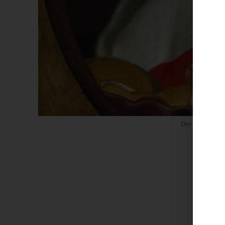
Der heilige Bo
Von
J
14. Jul