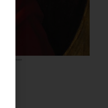
kimedia Commons
-:--