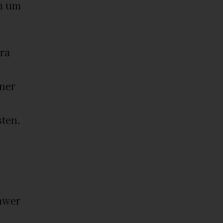
en um
ra
aner
sten.
chwer