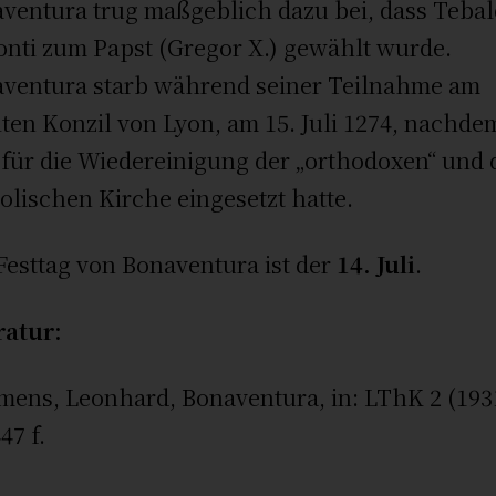
ventura trug maßgeblich dazu bei, dass Teba
onti zum Papst (Gregor X.) gewählt wurde.
ventura starb während seiner Teilnahme am
ten Konzil von Lyon, am 15. Juli 1274, nachde
 für die Wiedereinigung der „orthodoxen“ und 
olischen Kirche eingesetzt hatte.
Festtag von Bonaventura ist der
14. Juli
.
ratur:
ens, Leonhard, Bonaventura, in: LThK 2 (193
47 f.