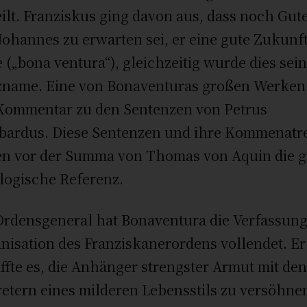
ilt. Franziskus ging davon aus, dass noch Gut
Johannes zu erwarten sei, er eine gute Zukunf
 („bona ventura“), gleichzeitig wurde dies sei
zname. Eine von Bonaventuras großen Werken 
Kommentar zu den Sentenzen von Petrus
ardus. Diese Sentenzen und ihre Kommenatr
n vor der Summa von Thomas von Aquin die 
logische Referenz.
Ordensgeneral hat Bonaventura die Verfassun
nisation des Franziskanerordens vollendet. Er
ffte es, die Anhänger strengster Armut mit de
retern eines milderen Lebensstils zu versöhne