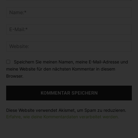
K
o
N
m
a
m
m
E
e
e
-
n
:
M
t
*
W
a
a
e
i
r
b
l
Speichern Sie meinen Namen, meine E-Mail-Adresse und
:
s
:
meine Website für den nächsten Kommentar in diesem
i
*
Browser.
t
e
:
Diese Website verwendet Akismet, um Spam zu reduzieren.
Erfahre, wie deine Kommentardaten verarbeitet werden.