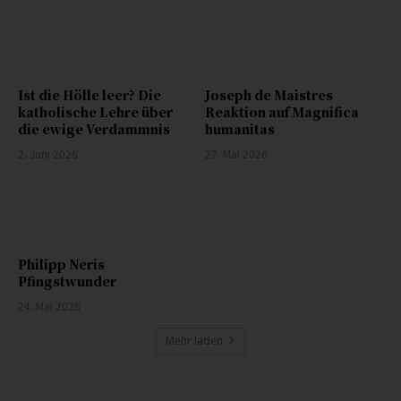
Ist die Hölle leer? Die
Joseph de Maistres
katholische Lehre über
Reaktion auf Magnifica
die ewige Verdammnis
humanitas
2. Juni 2026
27. Mai 2026
Philipp Neris
Pfingstwunder
24. Mai 2026
Mehr laden