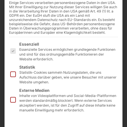
Einige Services verarbeiten personenbezogene Daten in den USA.
Mit Ihrer Einwilligung zur Nutzung dieser Services willigen Sie auch
Bild: autumnsgoddess0 / pixabay.com
in die Verarbeitung Ihrer Daten in den USA gemäß Art. 49 (1) lit. a
GDPR ein. Der EuGH stuft die USA als ein Land mit
unzureichendem Datenschutz nach EU-Standards ein. Es besteht
beispielsweise die Gefahr, dass US-Behörden personenbezogene
Daten in Überwachungsprogrammen verarbeiten, ohne dass für
Von
Cathwalk
Europäerinnen und Europäer eine Klagemöglichkeit besteht.
30. Mai 2016
Es folgt eine Liste der Service-Gruppen, für die eine Einwilligu
Essenziell
Essenzielle Services ermöglichen grundlegende Funktionen
und sind für das ordnungsgemäße Funktionieren der
0:00
-:--
Website erforderlich.
Statistik
Statistik-Cookies sammeln Nutzungsdaten, die uns
Aufschluss darüber geben, wie unsere Besucher mit unserer
Website umgehen.
Dating im Digitalen Zeitalter: Wie
Externe Medien
junge Menschen mit Apps versuchen,
Inhalte von Videoplattformen und Social-Media-Plattformen
werden standardmäßig blockiert. Wenn externe Services
echte Liebe zu finden – oder auch nur
akzeptiert werden, ist für den Zugriff auf diese Inhalte keine
manuelle Einwilligung mehr erforderlich.
ein schnelles Abenteuer