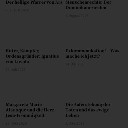
Der heilige Pfarrer von Ars
Menschenrechte: Der
Dominikanerorden
7. August 2026
4. August 2026
Ritter, Kämpfer,
Exkommunikation! – Was
Ordensgründer: Ignatius
mache ich jetzt?
von Loyola
21. Juli 2026
31. Juli 2026
Margareta Maria
Die Auferstehung der
Alacoque und die Herz-
Toten und das ewige
Jesu-Frömmigkeit
Leben
15. Juni 2026
2. Juni 2026