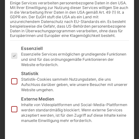
Einige Services verarbeiten personenbezogene Daten in den USA.
Mit Ihrer Einwilligung zur Nutzung dieser Services willigen Sie auch
in die Verarbeitung Ihrer Daten in den USA gemäß Art. 49 (1) lit. a
GDPR ein. Der EuGH stuft die USA als ein Land mit
unzureichendem Datenschutz nach EU-Standards ein. Es besteht
beispielsweise die Gefahr, dass US-Behörden personenbezogene
Das Jüngste Gericht (Hans Memling um 1470) (public domina)
Daten in Überwachungsprogrammen verarbeiten, ohne dass für
Europäerinnen und Europäer eine Klagemöglichkeit besteht.
Es folgt eine Liste der Service-Gruppen, für die eine Einwilligu
Essenziell
Von
Cathwalk
Essenzielle Services ermöglichen grundlegende Funktionen
26. August 2020
und sind für das ordnungsgemäße Funktionieren der
Website erforderlich.
Statistik
Statistik-Cookies sammeln Nutzungsdaten, die uns
0:00
-:--
Aufschluss darüber geben, wie unsere Besucher mit unserer
Website umgehen.
Externe Medien
„Am Ende der Welt wird Christus in
Inhalte von Videoplattformen und Social-Media-Plattformen
Herrlichkeit wiederkommen zum Gericht“
werden standardmäßig blockiert. Wenn externe Services
akzeptiert werden, ist für den Zugriff auf diese Inhalte keine
(De fide, in: Ott, Grundriss der Dogmatik). Es
manuelle Einwilligung mehr erforderlich.
gibt fünf Vorzeichen der Wiederkunft
Christi: