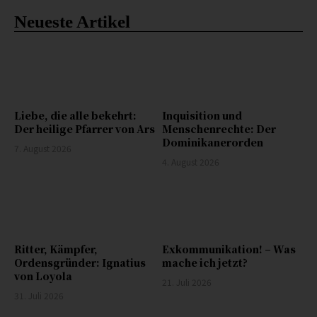
Neueste Artikel
Liebe, die alle bekehrt:
Inquisition und
Der heilige Pfarrer von Ars
Menschenrechte: Der
Dominikanerorden
7. August 2026
4. August 2026
Ritter, Kämpfer,
Exkommunikation! – Was
Ordensgründer: Ignatius
mache ich jetzt?
von Loyola
21. Juli 2026
31. Juli 2026