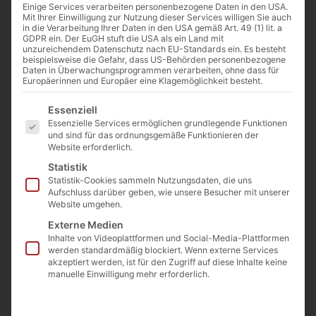
Einige Services verarbeiten personenbezogene Daten in den USA.
Mit Ihrer Einwilligung zur Nutzung dieser Services willigen Sie auch
in die Verarbeitung Ihrer Daten in den USA gemäß Art. 49 (1) lit. a
GDPR ein. Der EuGH stuft die USA als ein Land mit
unzureichendem Datenschutz nach EU-Standards ein. Es besteht
beispielsweise die Gefahr, dass US-Behörden personenbezogene
Von
Josef Jung
Daten in Überwachungsprogrammen verarbeiten, ohne dass für
Europäerinnen und Europäer eine Klagemöglichkeit besteht.
14. August 2024
Es folgt eine Liste der Service-Gruppen, für die eine Einwilligu
Essenziell
Essenzielle Services ermöglichen grundlegende Funktionen
und sind für das ordnungsgemäße Funktionieren der
0:00
-:--
Website erforderlich.
Statistik
Statistik-Cookies sammeln Nutzungsdaten, die uns
Die Frage, ob das moderne Christentum
Aufschluss darüber geben, wie unsere Besucher mit unserer
noch dieselbe Religion ist, die einst die
Website umgehen.
Apostel, Märtyrer und Heiligen verkündeten,
Externe Medien
Inhalte von Videoplattformen und Social-Media-Plattformen
oder ob es sich bereits um eine neue
werden standardmäßig blockiert. Wenn externe Services
akzeptiert werden, ist für den Zugriff auf diese Inhalte keine
Religion handelt, beschäftigt viele Gläubige.
manuelle Einwilligung mehr erforderlich.
Die Diskrepanz zwischen dem Glauben von
Heiligen wie Ludwig Maria Grignion de