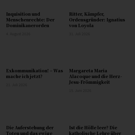
Inquisition und
Ritter, Kämpfer,
Menschenrechte: Der
Ordensgründer: Ignatius
Dominikanerorden
von Loyola
4. August 2026
31. Juli 2026
Exkommunikation! – Was
Margareta Maria
mache ich jetzt?
Alacoque und die Herz-
Jesu-Frömmigkeit
21. Juli 2026
15. Juni 2026
Die Auferstehung der
Ist die Hölle leer? Die
Toten und das ewige
katholische Lehre über