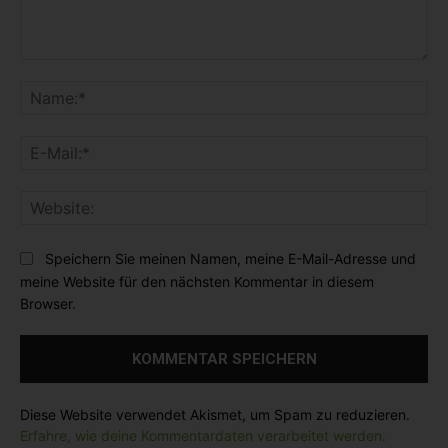
K
o
N
m
a
m
m
E
e
e
-
n
:
M
t
*
W
a
a
e
i
r
b
l
Speichern Sie meinen Namen, meine E-Mail-Adresse und
:
s
:
meine Website für den nächsten Kommentar in diesem
i
*
Browser.
t
e
:
Diese Website verwendet Akismet, um Spam zu reduzieren.
Erfahre, wie deine Kommentardaten verarbeitet werden.